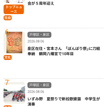
会が５周年迎え
トップニュ
ース
社会
6
戸塚区・泉区
2026.08.06
泉区在住・宮本さん ｢ぼんぼり祭｣に刀絵
奉納 鶴岡八幡宮で10年目
文化
7
戸塚区・泉区
2026.08.06
いずみ野 夏祭りで新校歌披露 中学生が
演奏