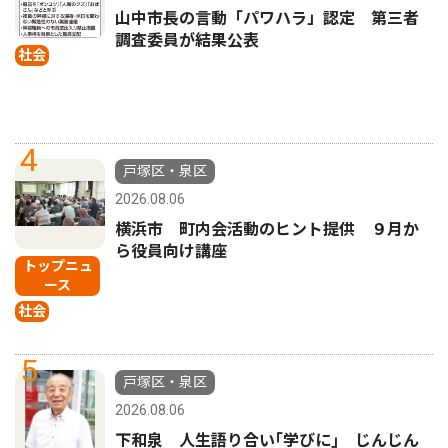
山中市長の言動「パワハラ」認定 第三者
調査委員が結果公表
社会
4
戸塚区・泉区
2026.08.06
横浜市 町内会活動のヒント提供 ９月か
ら役員向け講座
トップニュ
ース
社会
5
戸塚区・泉区
2026.08.06
下和泉 人生語り合い｢学びに｣ じんじん