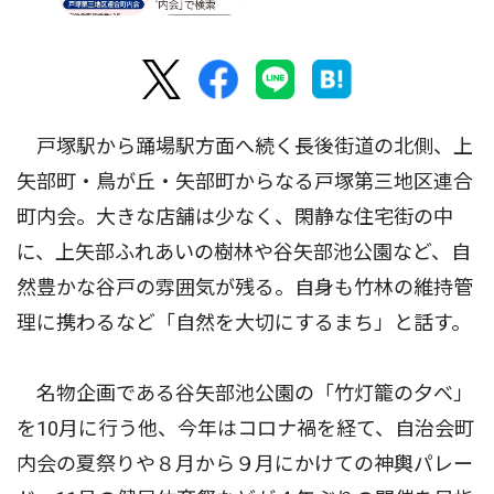
戸塚駅から踊場駅方面へ続く長後街道の北側、上
矢部町・鳥が丘・矢部町からなる戸塚第三地区連合
町内会。大きな店舗は少なく、閑静な住宅街の中
に、上矢部ふれあいの樹林や谷矢部池公園など、自
然豊かな谷戸の雰囲気が残る。自身も竹林の維持管
理に携わるなど「自然を大切にするまち」と話す。
名物企画である谷矢部池公園の「竹灯籠の夕べ」
を10月に行う他、今年はコロナ禍を経て、自治会町
内会の夏祭りや８月から９月にかけての神輿パレー