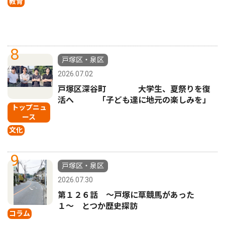
教育
8
戸塚区・泉区
2026.07.02
戸塚区深谷町 大学生、夏祭りを復
活へ 「子ども達に地元の楽しみを」
トップニュ
ース
文化
9
戸塚区・泉区
2026.07.30
第１２６話 〜戸塚に草競馬があった
１〜 とつか歴史探訪
コラム