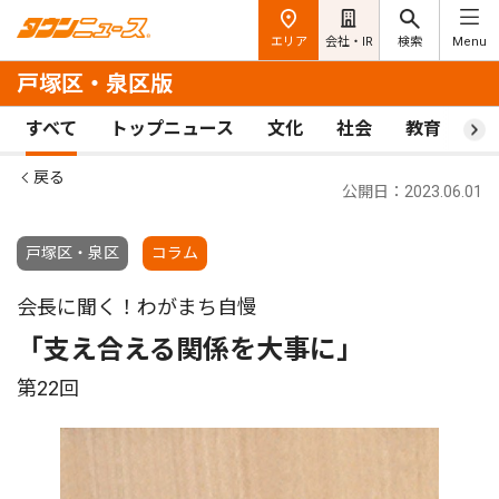
エリア
会社・IR
検索
Menu
戸塚区・泉区版
すべて
トップニュース
文化
社会
教育
ス
戻る
公開日：2023.06.01
戸塚区・泉区
コラム
会長に聞く！わがまち自慢
「支え合える関係を大事に」
第22回