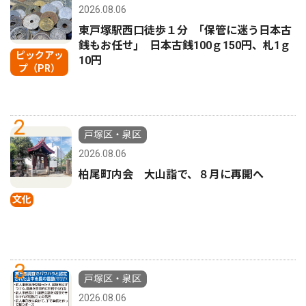
2026.08.06
東戸塚駅西口徒歩１分 ｢保管に迷う日本古
銭もお任せ｣ 日本古銭100ｇ150円、札1ｇ
ピックアッ
10円
プ（PR）
2
戸塚区・泉区
2026.08.06
柏尾町内会 大山詣で、８月に再開へ
文化
3
戸塚区・泉区
2026.08.06