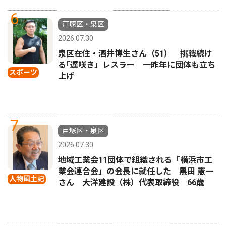
6
戸塚区・泉区
2026.07.30
泉区在住・酒井博生さん（51） 挑戦続け
る｢遅咲き」レスラー 一昨年に団体も立ち
スポーツ
上げ
7
戸塚区・泉区
2026.07.30
地域工業会11団体で組織される「横浜市工
業会連合会」の会長に就任した 黒田 憲一
人物風土記
さん 大洋建設（株）代表取締役 66歳