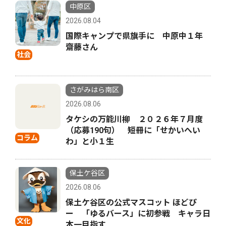
中原区
2026.08.04
国際キャンプで県旗手に 中原中１年
齋藤さん
社会
さがみはら南区
2026.08.06
タケシの万能川柳 ２０２６年７月度
（応募190句） 短冊に「せかいへい
コラム
わ」と小１生
保土ケ谷区
2026.08.06
保土ケ谷区の公式マスコット ほどぴ
ー 「ゆるバース」に初参戦 キャラ日
文化
本一目指す