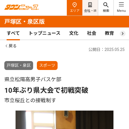
エリア
会社・IR
検索
Menu
戸塚区・泉区版
すべて
トップニュース
文化
社会
教育
ス
戻る
公開日：2025.05.25
戸塚区・泉区
スポーツ
県立松陽高男子バスケ部
10年ぶり県大会で初戦突破
市立桜丘との接戦制す