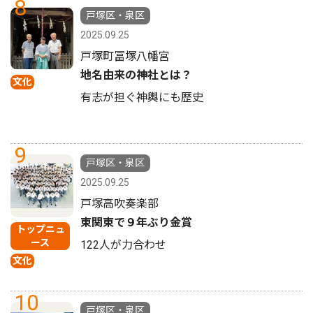
8
戸塚区・泉区
2025.09.25
戸塚町冨塚八幡宮
地名由来の神社とは？
文化
有志が担ぐ神輿にも歴史
9
戸塚区・泉区
2025.09.25
戸塚高吹奏楽部
東関東で９年ぶり金賞
トップニュ
ース
122人が力合わせ
文化
10
戸塚区・泉区