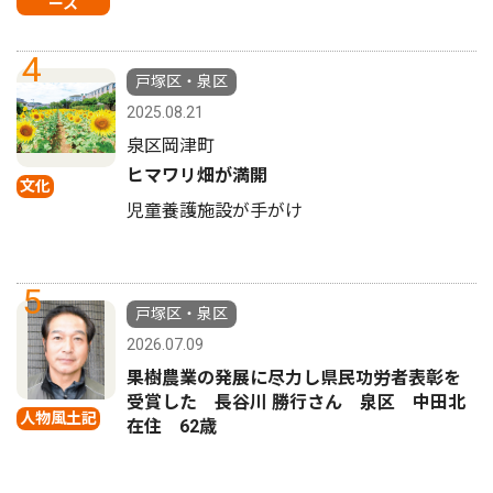
ース
4
戸塚区・泉区
2025.08.21
泉区岡津町
ヒマワリ畑が満開
文化
児童養護施設が手がけ
5
戸塚区・泉区
2026.07.09
果樹農業の発展に尽力し県民功労者表彰を
受賞した 長谷川 勝行さん 泉区 中田北
人物風土記
在住 62歳