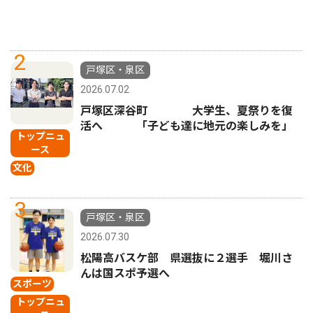
2
戸塚区・泉区
2026.07.02
戸塚区深谷町 大学生、夏祭りを復
活へ 「子ども達に地元の楽しみを」
トップニュ
ース
文化
3
戸塚区・泉区
2026.07.30
松陽高バスケ部 県選抜に２選手 堀川さ
んは国スポ予選へ
スポーツ
トップニュ