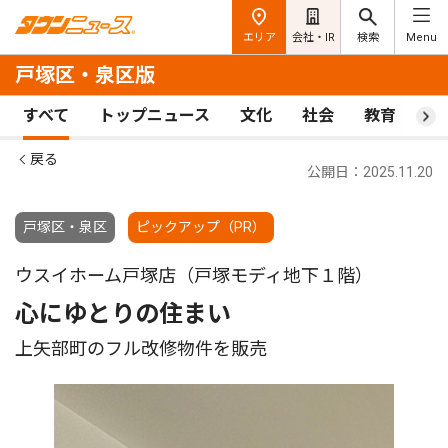
エリア
会社・IR
検索
Menu
戸塚区・泉区版
すべて
トップニュース
文化
社会
教育
ス
戻る
公開日：2025.11.20
戸塚区・泉区
ピックアップ（PR）
ウスイホーム戸塚店（戸塚モディ地下１階）
心にゆとりの住まい
上矢部町のフル改修物件を販売