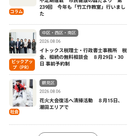
不定期連載 市民健康の森だより 第
239回 今年も「竹工作教室」行いまし
コラム
た
中区・西区・南区
2026.08.06
イトックス税理士・行政書士事務所 税
金、相続の無料相談会 ８月29日・30
ピックアッ
日 事前予約制
プ（PR）
鶴見区
2026.08.06
花火大会復活へ清掃活動 ８月15日、
潮田エリアで
社会