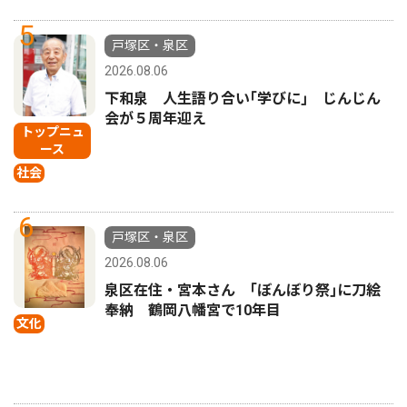
5
戸塚区・泉区
2026.08.06
下和泉 人生語り合い｢学びに｣ じんじん
会が５周年迎え
トップニュ
ース
社会
6
戸塚区・泉区
2026.08.06
泉区在住・宮本さん ｢ぼんぼり祭｣に刀絵
奉納 鶴岡八幡宮で10年目
文化