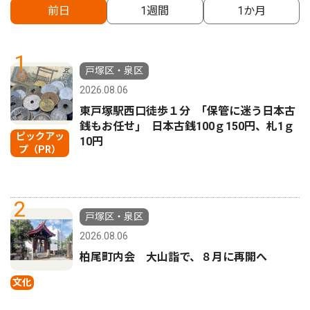
前日
1週間
1か月
1
戸塚区・泉区
2026.08.06
東戸塚駅西口徒歩１分 ｢保管に迷う日本古
銭もお任せ｣ 日本古銭100ｇ150円、札1ｇ
ピックアッ
10円
プ（PR）
2
戸塚区・泉区
2026.08.06
柏尾町内会 大山詣で、８月に再開へ
文化