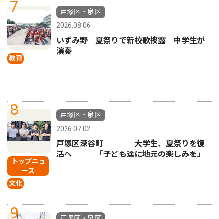
7
戸塚区・泉区
2026.08.06
いずみ野 夏祭りで新校歌披露 中学生が
演奏
教育
8
戸塚区・泉区
2026.07.02
戸塚区深谷町 大学生、夏祭りを復
活へ 「子ども達に地元の楽しみを」
トップニュ
ース
文化
9
戸塚区・泉区