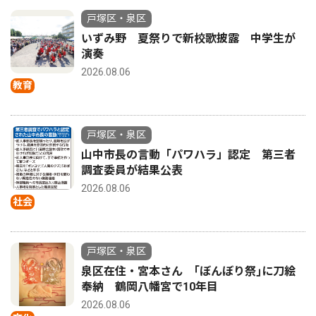
戸塚区・泉区
いずみ野 夏祭りで新校歌披露 中学生が
演奏
2026.08.06
教育
戸塚区・泉区
山中市長の言動「パワハラ」認定 第三者
調査委員が結果公表
2026.08.06
社会
戸塚区・泉区
泉区在住・宮本さん ｢ぼんぼり祭｣に刀絵
奉納 鶴岡八幡宮で10年目
2026.08.06