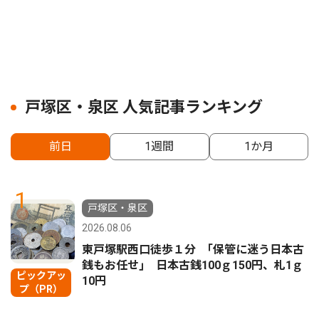
戸塚区・泉区 人気記事ランキング
前日
1週間
1か月
1
戸塚区・泉区
2026.08.06
東戸塚駅西口徒歩１分 ｢保管に迷う日本古
銭もお任せ｣ 日本古銭100ｇ150円、札1ｇ
ピックアッ
10円
プ（PR）