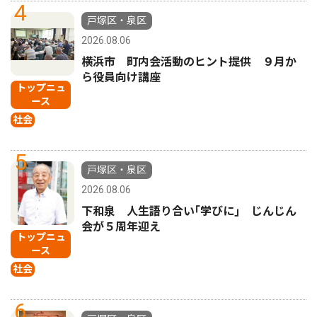
4
戸塚区・泉区
2026.08.06
横浜市 町内会活動のヒント提供 ９月か
ら役員向け講座
トップニュ
ース
社会
5
戸塚区・泉区
2026.08.06
下和泉 人生語り合い｢学びに｣ じんじん
会が５周年迎え
トップニュ
ース
社会
6