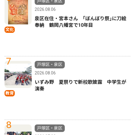
戸塚区・泉区
2026.08.06
泉区在住・宮本さん ｢ぼんぼり祭｣に刀絵
奉納 鶴岡八幡宮で10年目
文化
7
戸塚区・泉区
2026.08.06
いずみ野 夏祭りで新校歌披露 中学生が
演奏
教育
8
戸塚区・泉区