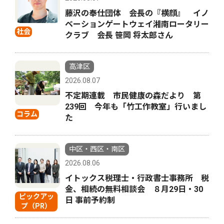
藤沢の奉仕団体 会長の『横顔』 イノ
ベーションゲートウェイ湘南ロータリー
社会
クラブ 会長 笹岡 将太郎さん
高津区
2026.08.07
不定期連載 市民健康の森だより 第
239回 今年も「竹工作教室」行いまし
コラム
た
中区・西区・南区
2026.08.06
イトックス税理士・行政書士事務所 税
金、相続の無料相談会 ８月29日・30
ピックアッ
日 事前予約制
プ（PR）