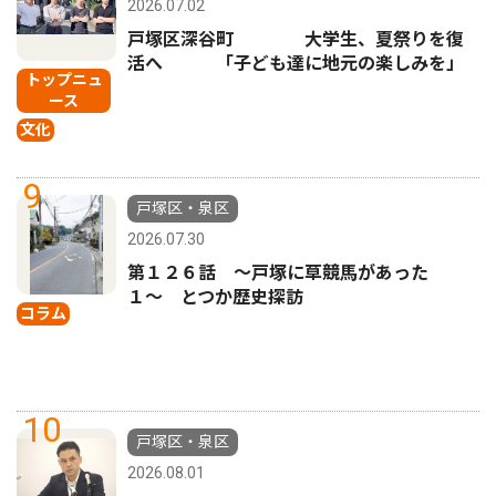
2026.07.02
戸塚区深谷町 大学生、夏祭りを復
活へ 「子ども達に地元の楽しみを」
トップニュ
ース
文化
9
戸塚区・泉区
2026.07.30
第１２６話 〜戸塚に草競馬があった
１〜 とつか歴史探訪
コラム
10
戸塚区・泉区
2026.08.01