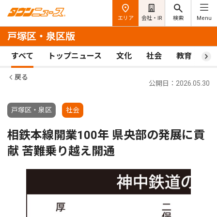
エリア
会社・IR
検索
Menu
戸塚区・泉区版
すべて
トップニュース
文化
社会
教育
ス
戻る
公開日：2026.05.30
戸塚区・泉区
社会
相鉄本線開業100年 県央部の発展に貢
献 苦難乗り越え開通