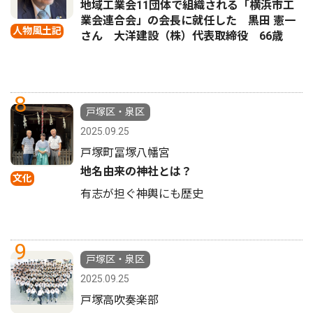
地域工業会11団体で組織される「横浜市工
業会連合会」の会長に就任した 黒田 憲一
人物風土記
さん 大洋建設（株）代表取締役 66歳
8
戸塚区・泉区
2025.09.25
戸塚町冨塚八幡宮
地名由来の神社とは？
文化
有志が担ぐ神輿にも歴史
9
戸塚区・泉区
2025.09.25
戸塚高吹奏楽部