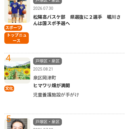
戸塚区・泉区
2026.07.30
松陽高バスケ部 県選抜に２選手 堀川さ
んは国スポ予選へ
スポーツ
トップニュ
ース
4
戸塚区・泉区
2025.08.21
泉区岡津町
ヒマワリ畑が満開
文化
児童養護施設が手がけ
5
戸塚区・泉区