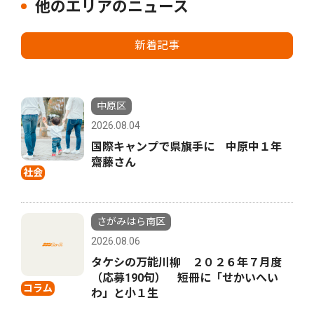
他のエリアのニュース
新着記事
中原区
2026.08.04
国際キャンプで県旗手に 中原中１年
齋藤さん
社会
さがみはら南区
2026.08.06
タケシの万能川柳 ２０２６年７月度
（応募190句） 短冊に「せかいへい
コラム
わ」と小１生