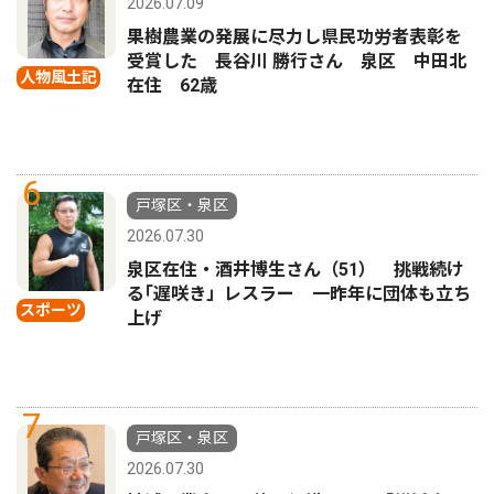
2026.07.09
果樹農業の発展に尽力し県民功労者表彰を
受賞した 長谷川 勝行さん 泉区 中田北
人物風土記
在住 62歳
6
戸塚区・泉区
2026.07.30
泉区在住・酒井博生さん（51） 挑戦続け
る｢遅咲き」レスラー 一昨年に団体も立ち
スポーツ
上げ
7
戸塚区・泉区
2026.07.30