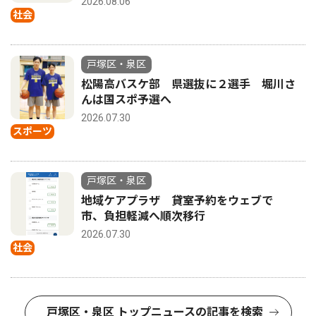
2026.08.06
社会
戸塚区・泉区
松陽高バスケ部 県選抜に２選手 堀川さ
んは国スポ予選へ
2026.07.30
スポーツ
戸塚区・泉区
地域ケアプラザ 貸室予約をウェブで
市、負担軽減へ順次移行
2026.07.30
社会
戸塚区・泉区 トップニュースの記事を検索