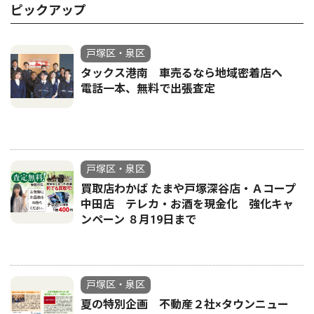
ピックアップ
戸塚区・泉区
タックス港南 車売るなら地域密着店へ
電話一本、無料で出張査定
戸塚区・泉区
買取店わかば たまや戸塚深谷店・Ａコープ
中田店 テレカ・お酒を現金化 強化キャ
ンペーン ８月19日まで
戸塚区・泉区
夏の特別企画 不動産２社×タウンニュー