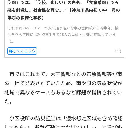
学園」では、「学校、楽しい」の声も。「食育菜園」で五
感を刺激し、社会性を育む。／【神奈川県内初 小中一貫の
学びの多様化学校】
それぞれのペースで。25人が通う温かな学び舎開校から約半年。横
浜きりん学園には2〜7年生まで25人の児童・生徒が在籍している
（...
詳しくはこちら
(PR)
市ではこれまで、大雨警報などの気象警報等が市
域一括で発表されていたため、雨や風の気象状況が
地域で異なるケースもあるなど課題が指摘されてい
た。
泉区役所の防災担当は「浸水想定区域も含め確認
してもらい、避難行動につなげてほしい」と呼び掛