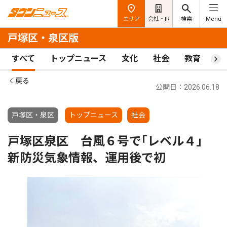
エリア
会社・IR
検索
Menu
戸塚区・泉区版
すべて
トップニュース
文化
社会
教育
ス
戻る
公開日：2026.06.18
戸塚区・泉区
トップニュース
社会
戸塚区泉区 台風６号で｢レベル４｣
新防災気象情報、運用後で初