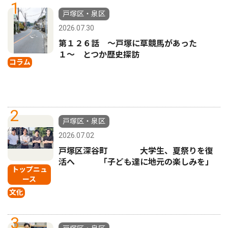
1
戸塚区・泉区
2026.07.30
第１２６話 〜戸塚に草競馬があった
１〜 とつか歴史探訪
コラム
2
戸塚区・泉区
2026.07.02
戸塚区深谷町 大学生、夏祭りを復
活へ 「子ども達に地元の楽しみを」
トップニュ
ース
文化
3