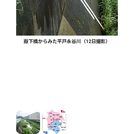
嶽下橋からみた平戸永谷川（12日撮影）