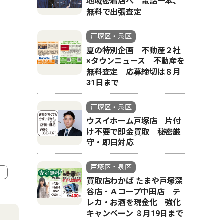
地域密着店へ 電話一本、
無料で出張査定
戸塚区・泉区
夏の特別企画 不動産２社
×タウンニュース 不動産を
無料査定 応募締切は８月
31日まで
戸塚区・泉区
ウスイホーム戸塚店 片付
け不要で即金買取 秘密厳
守・即日対応
戸塚区・泉区
買取店わかば たまや戸塚深
谷店・Ａコープ中田店 テ
4
5
レカ・お酒を現金化 強化
キャンペーン ８月19日まで