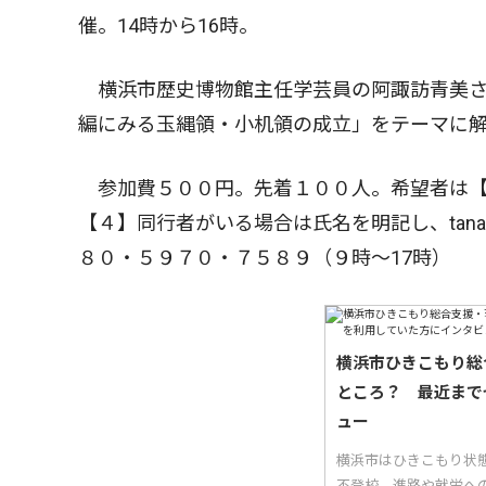
催。14時から16時。
横浜市歴史博物館主任学芸員の阿諏訪青美さ
編にみる玉縄領・小机領の成立」をテーマに
参加費５００円。先着１００人。希望者は【
【４】同行者がいる場合は氏名を明記し、tana@q
８０・５９７０・７５８９（９時〜17時）
横浜市ひきこもり総
ところ？ 最近まで
ュー
横浜市はひきこもり状
不登校、進路や就労へ