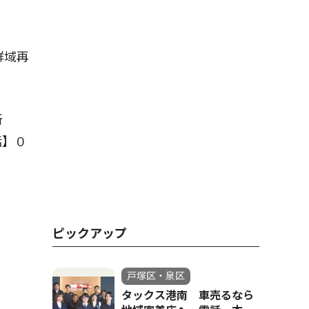
群域再
所
話】０
ピックアップ
戸塚区・泉区
タックス港南 車売るなら