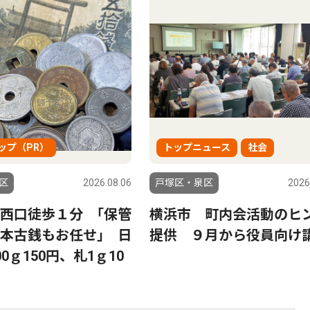
ップ（PR）
トップニュース
社会
区
2026.08.06
戸塚区・泉区
2026
西口徒歩１分 ｢保管
横浜市 町内会活動のヒ
本古銭もお任せ｣ 日
提供 ９月から役員向け
0ｇ150円、札1ｇ10