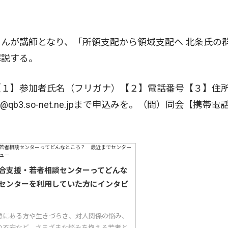
んが講師となり、「所領支配から領域支配へ 北条氏の
解説する。
１】参加者氏名（フリガナ）【２】電話番号【３】住
b3.so-net.ne.jpまで申込みを。（問）同会【携帯電
合支援・若者相談センターってどんな
センターを利用していた方にインタビ
態にある方や生きづらさ、対人関係の悩み、
の不安など、さまざまな悩みを抱える若者と