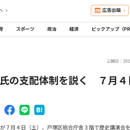
広告出稿
へ
育
スポーツ
政治
経済
ピックアップ（P
公開日：2026
氏の支配体制を説く ７月４
が７月４日（土）、戸塚区総合庁舎３階で歴史講演会