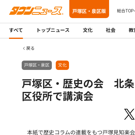
戸塚区・泉区版
総合TOP
すべて
トップニュース
文化
社会
教
戻る
戸塚区・泉区
文化
戸塚区・歴史の会 北条
区役所で講演会
本紙で歴史コラムの連載をもつ戸塚見知楽会