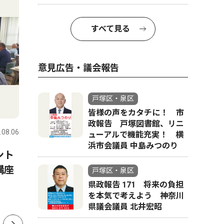
すべて見る
意見広告・議会報告
戸塚区・泉区
社会
トップニ
皆様の声をカタチに！ 市
政報告 戸塚図書館、リニ
.08.06
戸塚区・泉区
2026.08.06
戸塚区・泉
ューアルで機能充実！ 横
浜市会議員 中島みつのり
ント
山中市長の言動「パワハラ」
下和泉 
講座
認定 第三者調査委員が結果
に｣ じ
戸塚区・泉区
公表
県政報告 171 将来の負担
を本気で考えよう 神奈川
県議会議員 北井宏昭