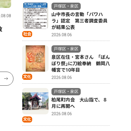
戸塚区・泉区
山中市長の言動「パワハ
.08.08
ラ」認定 第三者調査委員
が結果公表
教
社会
2026.08.06
戸塚区・泉区
泉区在住・宮本さん ｢ぼん
ぼり祭｣に刀絵奉納 鶴岡八
幡宮で10年目
文化
2026.08.06
戸塚区・泉区
柏尾町内会 大山詣で、８
月に再開へ
2026.08.06
文化