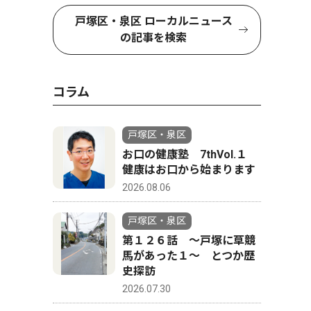
戸塚区・泉区 ローカルニュース
の記事を検索
コラム
戸塚区・泉区
お口の健康塾 7thVol.１
健康はお口から始まります
2026.08.06
戸塚区・泉区
第１２６話 〜戸塚に草競
馬があった１〜 とつか歴
史探訪
2026.07.30