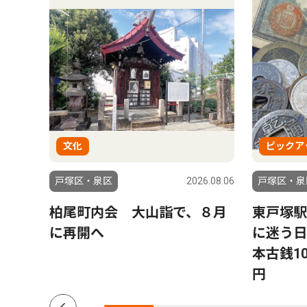
文化
ピックア
6.08.01
戸塚区・泉区
2026.08.06
戸塚区・泉
受け
柏尾町内会 大山詣で、８月
東戸塚駅
初め
に再開へ
に迷う日
た」
本古銭10
円