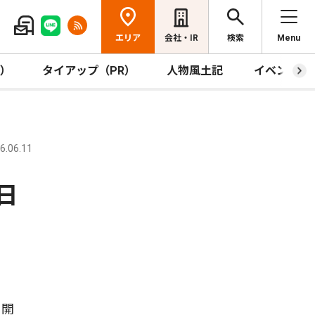
エリア
会社・IR
検索
Menu
R）
タイアップ（PR）
人物風土記
イベント
.06.11
日
を開