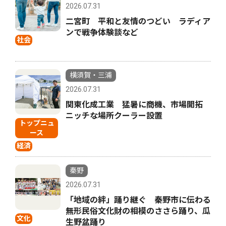
2026.07.31
二宮町 平和と友情のつどい ラディア
ンで戦争体験談など
社会
横須賀・三浦
2026.07.31
関東化成工業 猛暑に商機、市場開拓
ニッチな場所クーラー設置
トップニュ
ース
経済
秦野
2026.07.31
「地域の絆」踊り継ぐ 秦野市に伝わる
無形民俗文化財の相模のささら踊り、瓜
文化
生野盆踊り