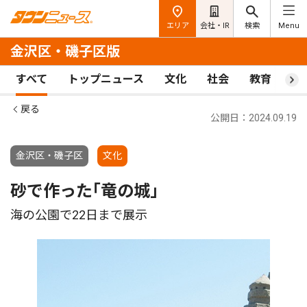
エリア
会社・IR
検索
Menu
金沢区・磯子区版
すべて
トップニュース
文化
社会
教育
ス
戻る
公開日：2024.09.19
金沢区・磯子区
文化
砂で作った｢竜の城｣
海の公園で22日まで展示