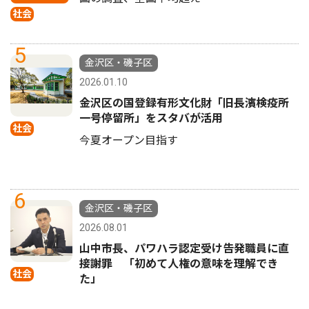
社会
5
金沢区・磯子区
2026.01.10
金沢区の国登録有形文化財「旧長濱検疫所
一号停留所」をスタバが活用
社会
今夏オープン目指す
6
金沢区・磯子区
2026.08.01
山中市長、パワハラ認定受け告発職員に直
接謝罪 「初めて人権の意味を理解でき
社会
た」