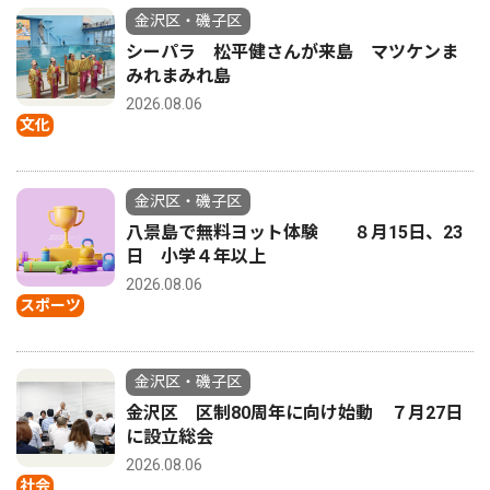
金沢区・磯子区
シーパラ 松平健さんが来島 マツケンま
みれまみれ島
2026.08.06
文化
金沢区・磯子区
八景島で無料ヨット体験 ８月15日、23
日 小学４年以上
2026.08.06
スポーツ
金沢区・磯子区
金沢区 区制80周年に向け始動 ７月27日
に設立総会
2026.08.06
社会