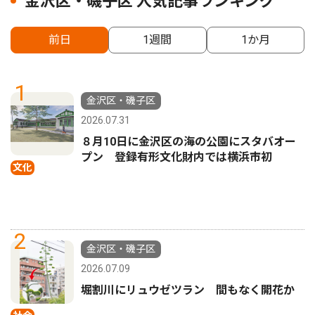
金沢区・磯子区 人気記事ランキング
前日
1週間
1か月
1
金沢区・磯子区
2026.07.31
８月10日に金沢区の海の公園にスタバオー
プン 登録有形文化財内では横浜市初
文化
2
金沢区・磯子区
2026.07.09
堀割川にリュウゼツラン 間もなく開花か