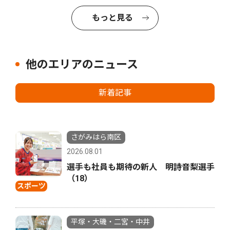
もっと見る
他のエリアのニュース
新着記事
さがみはら南区
2026.08.01
選手も社員も期待の新人 明詩音梨選手
（18）
スポーツ
平塚・大磯・二宮・中井