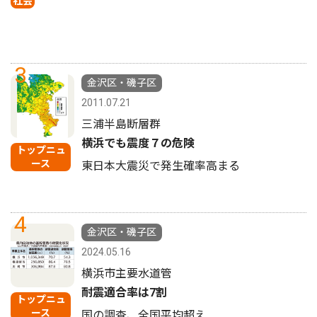
社会
3
金沢区・磯子区
2011.07.21
三浦半島断層群
横浜でも震度７の危険
トップニュ
ース
東日本大震災で発生確率高まる
4
金沢区・磯子区
2024.05.16
横浜市主要水道管
耐震適合率は7割
トップニュ
ース
国の調査、全国平均超え