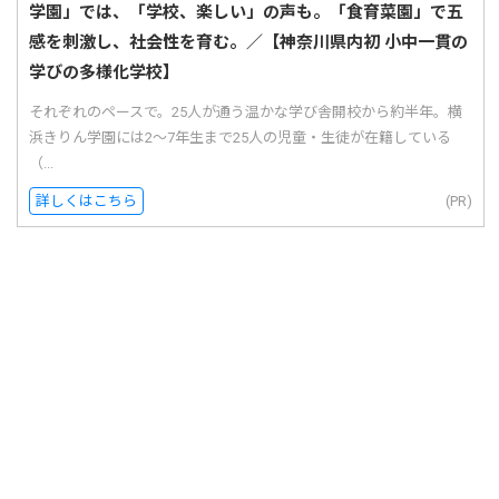
学園」では、「学校、楽しい」の声も。「食育菜園」で五
感を刺激し、社会性を育む。／【神奈川県内初 小中一貫の
学びの多様化学校】
それぞれのペースで。25人が通う温かな学び舎開校から約半年。横
浜きりん学園には2〜7年生まで25人の児童・生徒が在籍している
（...
詳しくはこちら
(PR)