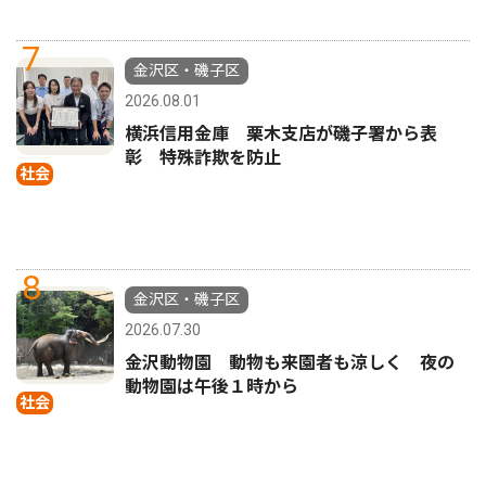
7
金沢区・磯子区
2026.08.01
横浜信用金庫 栗木支店が磯子署から表
彰 特殊詐欺を防止
社会
8
金沢区・磯子区
2026.07.30
金沢動物園 動物も来園者も涼しく 夜の
動物園は午後１時から
社会