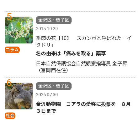
5
金沢区・磯子区
2015.10.29
季節の花【10】 スカンポと呼ばれた「イ
タドリ」
コラム
名の由来は「痛みを取る」薬草
日本自然保護協会自然観察指導員 金子昇
（富岡西在住）
6
金沢区・磯子区
2026.07.30
金沢動物園 コアラの愛称に投票を ８月
３日まで
社会