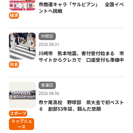
市商連キャラ「サルビアン」 全国イベ
ントへ挑戦
経済
中原区
2026.08.01
川崎市 熊本地震、寄付受付始まる 市
サイトからクレカで 口座受付も準備中
社会
青葉区
2026.08.06
市ケ尾高校 野球部 県大会で初ベスト
８ 創部53年目、掴んだ悲願
スポーツ
トップニュ
ース