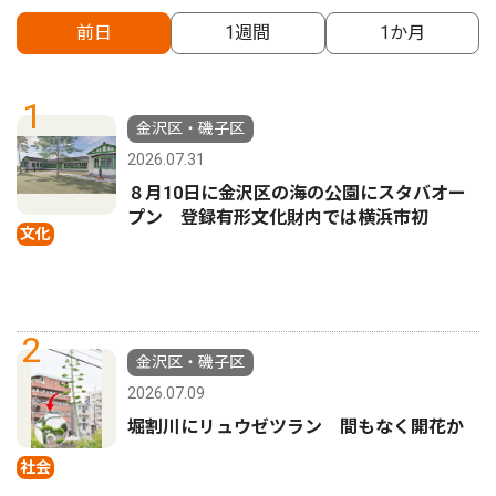
前日
1週間
1か月
1
金沢区・磯子区
2026.07.31
８月10日に金沢区の海の公園にスタバオー
プン 登録有形文化財内では横浜市初
文化
2
金沢区・磯子区
2026.07.09
堀割川にリュウゼツラン 間もなく開花か
社会