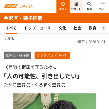
エリア
会社・IR
検索
Menu
金沢区・磯子区版
すべて
トップニュース
文化
社会
教育
ス
戻る
公開日：2026.01.01
金沢区・磯子区
ピックアップ（PR）
10年後の健康を守るために
｢人の可能性、引き出したい｣
たかこ整骨院・くろまく整骨院