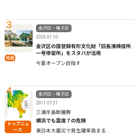
3
金沢区・磯子区
2026.01.10
金沢区の国登録有形文化財「旧長濱検疫所
一号停留所」をスタバが活用
社会
今夏オープン目指す
4
金沢区・磯子区
2011.07.21
三浦半島断層群
横浜でも震度７の危険
トップニュ
ース
東日本大震災で発生確率高まる