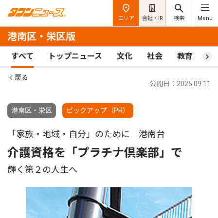
エリア
会社・IR
検索
Menu
港南区・栄区版
すべて
トップニュース
文化
社会
教育
ス
戻る
公開日：2025.09.11
港南区・栄区
ピックアップ（PR）
「家族・地域・自分」のために 港南台
介護資格を「プラチナ倶楽部」で
輝く第２の人生へ