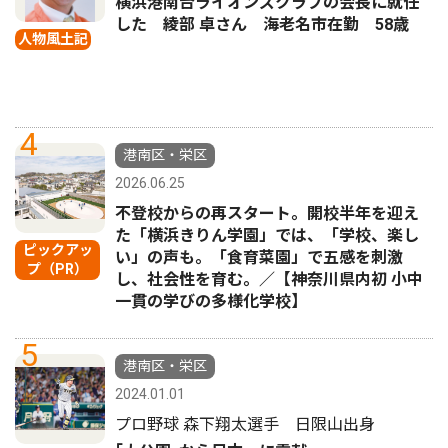
横浜港南台ライオンズクラブの会長に就任
した 綾部 卓さん 海老名市在勤 58歳
人物風土記
4
港南区・栄区
2026.06.25
不登校からの再スタート。開校半年を迎え
た「横浜きりん学園」では、「学校、楽し
ピックアッ
い」の声も。「食育菜園」で五感を刺激
プ（PR）
し、社会性を育む。／【神奈川県内初 小中
一貫の学びの多様化学校】
5
港南区・栄区
2024.01.01
プロ野球 森下翔太選手 日限山出身