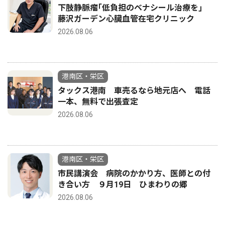
下肢静脈瘤｢低負担のベナシール治療を｣
藤沢ガーデン心臓血管在宅クリニック
2026.08.06
港南区・栄区
タックス港南 車売るなら地元店へ 電話
一本、無料で出張査定
2026.08.06
港南区・栄区
市民講演会 病院のかかり方、医師との付
き合い方 ９月19日 ひまわりの郷
2026.08.06