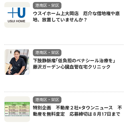
港南区・栄区
ウスイホーム上大岡店 厄介な借地権や底
地、放置していませんか？
港南区・栄区
下肢静脈瘤｢低負担のベナシール治療を｣
藤沢ガーデン心臓血管在宅クリニック
港南区・栄区
特別企画 不動産２社×タウンニュース 不
動産を無料査定 応募締切は８月17日まで