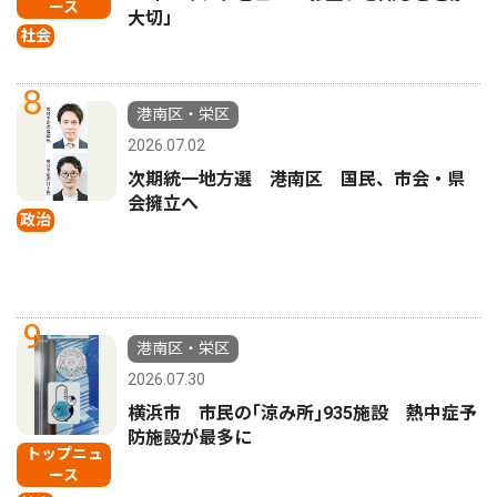
ース
大切」
社会
8
港南区・栄区
2026.07.02
次期統一地方選 港南区 国民、市会・県
会擁立へ
政治
9
港南区・栄区
2026.07.30
横浜市 市民の｢涼み所｣935施設 熱中症予
防施設が最多に
トップニュ
ース