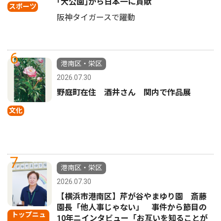
｢大公園｣から日本一に貢献
スポーツ
阪神タイガースで躍動
6
港南区・栄区
2026.07.30
野庭町在住 酒井さん 関内で作品展
文化
7
港南区・栄区
2026.07.30
【横浜市港南区】芹が谷やまゆり園 斎藤
園長「他人事じゃない」 事件から節目の
トップニュ
10年ニインタビュー「お互いを知ることが