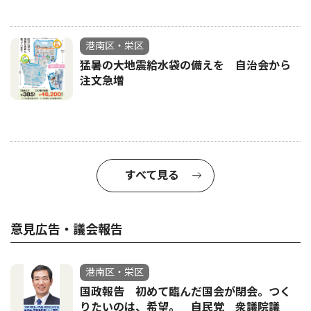
港南区・栄区
猛暑の大地震給水袋の備えを 自治会から
注文急増
すべて見る
意見広告・議会報告
港南区・栄区
国政報告 初めて臨んだ国会が閉会。つく
りたいのは、希望。 自民党 衆議院議