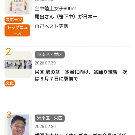
全中陸上女子800ｍ
尾出さん（笹下中）が日本一
スポーツ
自己ベスト更新
トップニュ
ース
2
港南区・栄区
2026.07.30
栄区 駅の盆 本番に向け、盆踊り練習 次
は８月７日に駅前で
文化
3
港南区・栄区
2026.07.30