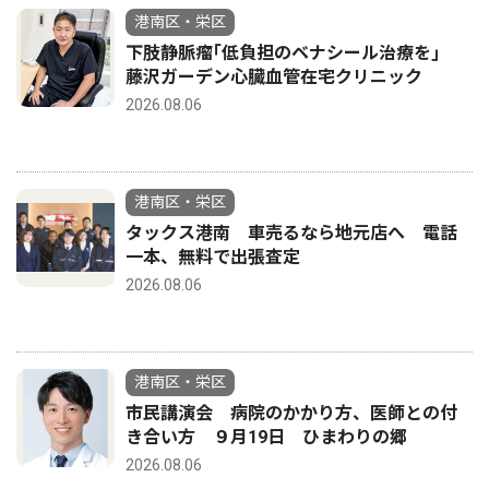
港南区・栄区
下肢静脈瘤｢低負担のベナシール治療を｣
藤沢ガーデン心臓血管在宅クリニック
2026.08.06
港南区・栄区
タックス港南 車売るなら地元店へ 電話
一本、無料で出張査定
2026.08.06
港南区・栄区
市民講演会 病院のかかり方、医師との付
き合い方 ９月19日 ひまわりの郷
2026.08.06