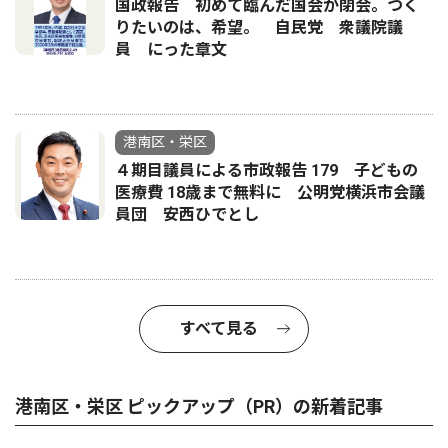
国政報告 初めて臨んだ国会が閉会。つく
りたいのは、希望。 自民党 衆議院議
員 にった章文
港南区・栄区
４期目議員による市政報告 179 子どもの
医療費 18歳まで無料に 公明党横浜市会議
員団 安西ひでとし
すべて見る
港南区・栄区 ピックアップ（PR）の新着記事