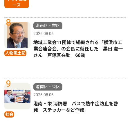
ース
8
港南区・栄区
2026.08.06
地域工業会11団体で組織される「横浜市工
業会連合会」の会長に就任した 黒田 憲一
人物風土記
さん 戸塚区在勤 66歳
9
港南区・栄区
2026.08.06
港南・栄 消防署 バスで熱中症防止を啓
発 ステッカーなど作成
社会