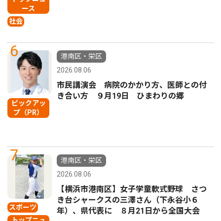
ース
社会
6
港南区・栄区
2026.08.06
市民講演会 病院のかかり方、医師との付
き合い方 ９月19日 ひまわりの郷
ピックアッ
プ（PR）
7
港南区・栄区
2026.08.06
【横浜市港南区】女子学童軟式野球 さつ
き台シャークスの三澤さん（下永谷小６
スポーツ
年）、県代表に ８月21日から全国大会
トップニュ