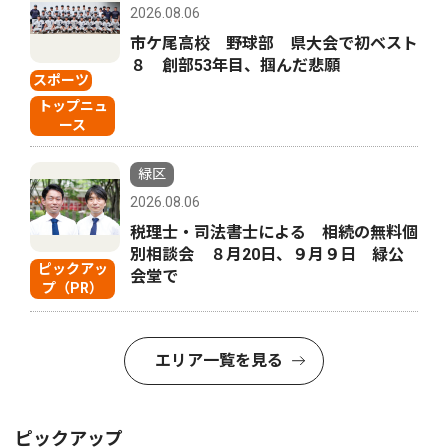
2026.08.06
市ケ尾高校 野球部 県大会で初ベスト
８ 創部53年目、掴んだ悲願
スポーツ
トップニュ
ース
緑区
2026.08.06
税理士・司法書士による 相続の無料個
別相談会 ８月20日、９月９日 緑公
ピックアッ
会堂で
プ（PR）
エリア一覧を見る
ピックアップ