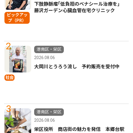
下肢静脈瘤｢低負担のベナシール治療を｣
藤沢ガーデン心臓血管在宅クリニック
ピックアッ
プ（PR）
2
港南区・栄区
2026.08.06
大岡川とうろう流し 予約販売を受付中
社会
3
港南区・栄区
2026.08.06
栄区役所 商店街の魅力を発信 本郷台駅