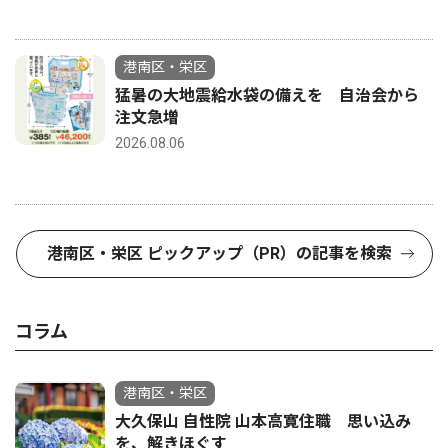
港南区・栄区
猛暑の大地震給水袋の備えを 自治会から
注文急増
2026.08.06
港南区・栄区 ピックアップ（PR）の記事を検索
コラム
港南区・栄区
大久保山 自性院 山本高寛住職 思い込み
を、解きほぐす