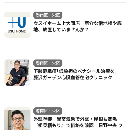
港南区・栄区
ウスイホーム上大岡店 厄介な借地権や底
地、放置していませんか？
港南区・栄区
下肢静脈瘤｢低負担のベナシール治療を｣
藤沢ガーデン心臓血管在宅クリニック
港南区・栄区
外壁塗装 異常気象で外壁・屋根も悲鳴
『相見積もり』で価格を確認 日野中央 フ