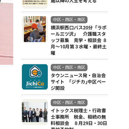
歳以降の人生を考える
中区・西区・南区
横浜駅西口バス20分「ラポ
ール三ツ沢」 介護職スタ
ッフ募集 見学・相談会 ８
月〜10月第３水曜・最終土
曜
中区・西区・南区
タウンニュース発・自治会
サイト ｢ジチカ｣中区ペー
ジ開設
中区・西区・南区
イトックス税理士・行政書
士事務所 税金、相続の無
料相談会 ８月29日・30日