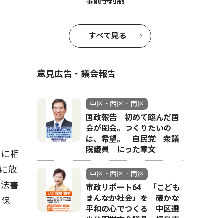
事前予約制
すべて見る
意見広告・議会報告
中区・西区・南区
国政報告 初めて臨んだ国
会が閉会。つくりたいの
は、希望。 自民党 衆議
院議員 にった章文
身に相
に放
中区・西区・南区
司法書
市政リポート64 「こども
まんなか社会」を 確かな
、保
平和の心でつくる 中区選