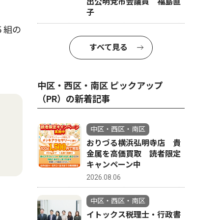
出公明党市会議員 福島直
子
５組の
すべて見る
中区・西区・南区 ピックアップ
（PR）の新着記事
中区・西区・南区
おりづる横浜弘明寺店 貴
金属を高価買取 読者限定
キャンペーン中
2026.08.06
中区・西区・南区
イトックス税理士・行政書