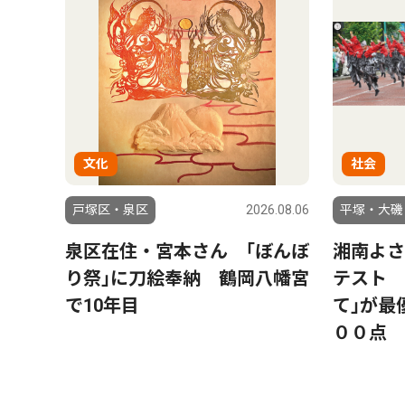
文化
社会
戸塚区・泉区
2026.08.06
平塚・大磯
泉区在住・宮本さん ｢ぼんぼ
湘南よさ
り祭｣に刀絵奉納 鶴岡八幡宮
テスト 
で10年目
て｣が最
００点