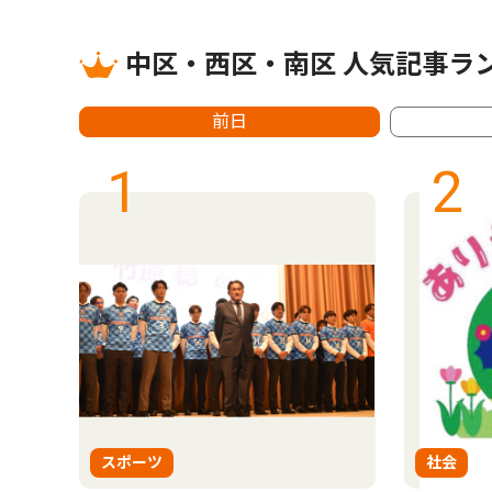
中区・西区・南区 人気記事ラ
前日
1
2
スポーツ
社会