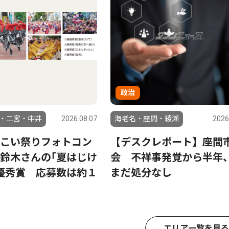
政治
・二宮・中井
2026.08.07
海老名・座間・綾瀬
2026
こい祭りフォトコン
【デスクレポート】座間
鈴木さんの｢夏はじけ
会 不祥事発覚から半年
優秀賞 応募数は約１
まだ処分なし
エリア一覧を見る