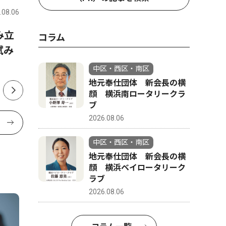
.08.06
中区・西区・南区
2026.08.06
中区・西区
み立
「ゆず色」のオシロイバナ
地元奉仕
コラム
試み
ファン通じ、横浜から全国へ
顔 横浜
ブ
中区・西区・南区
地元奉仕団体 新会長の横
顔 横浜南ロータリークラ
ブ
2026.08.06
中区・西区・南区
地元奉仕団体 新会長の横
顔 横浜ベイロータリーク
ラブ
2026.08.06