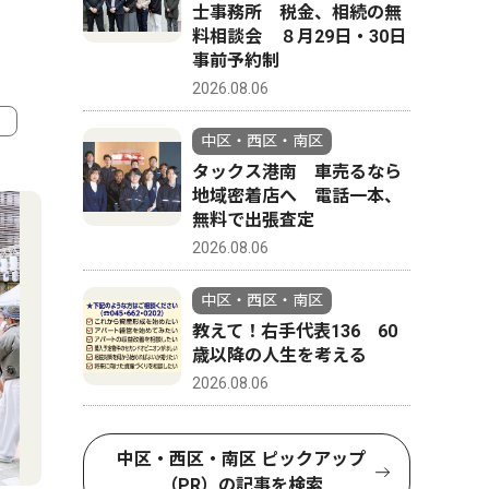
士事務所 税金、相続の無
料相談会 ８月29日・30日
事前予約制
2026.08.06
中区・西区・南区
4
5
タックス港南 車売るなら
地域密着店へ 電話一本、
無料で出張査定
2026.08.06
中区・西区・南区
教えて！右手代表136 60
歳以降の人生を考える
2026.08.06
中区・西区・南区 ピックアップ
文化
コラム
（PR）の記事を検索