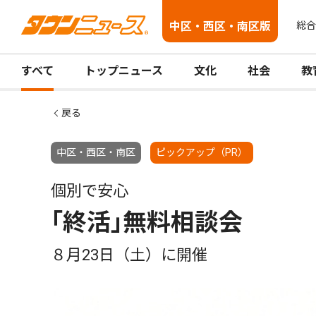
中区・西区・南区版
総合
すべて
トップニュース
文化
社会
教
戻る
中区・西区・南区
ピックアップ（PR）
個別で安心
｢終活｣無料相談会
８月23日（土）に開催