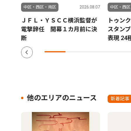
6.08.06
中区・西区・南区
2026.08.07
中区・西区
ラ」
ＪＦＬ・ＹＳＣＣ横浜監督が
トゥンク
結果
電撃辞任 開幕１カ月前に決
スタンプ
断
表現 24
他のエリアのニュース
新着記事