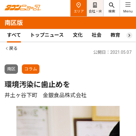
エリア
会社・IR
検索
Menu
南区版
すべて
トップニュース
文化
社会
教育
ス
戻る
公開日：2021.05.07
南区
コラム
環境汚染に歯止めを
井土ヶ谷下町 金銀食品株式会社