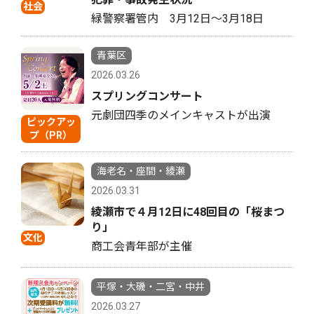
社会
緑警察署管内 3月12日〜3月18日
青葉区
2026.03.26
スプリングコンサート
元劇団四季のメインキャストが出演
ピックアッ
プ（PR）
海老名・座間・綾瀬
2026.03.31
綾瀬市で４月12日に48回目の「桜まつ
り」
文化
商工会青年部が主催
平塚・大磯・二宮・中井
2026.03.27