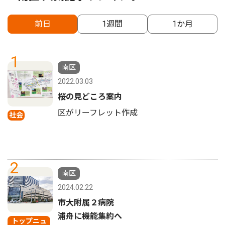
前日
1週間
1か月
1
南区
2022.03.03
桜の見どころ案内
区がリーフレット作成
社会
2
南区
2024.02.22
市大附属２病院
浦舟に機能集約へ
トップニュ