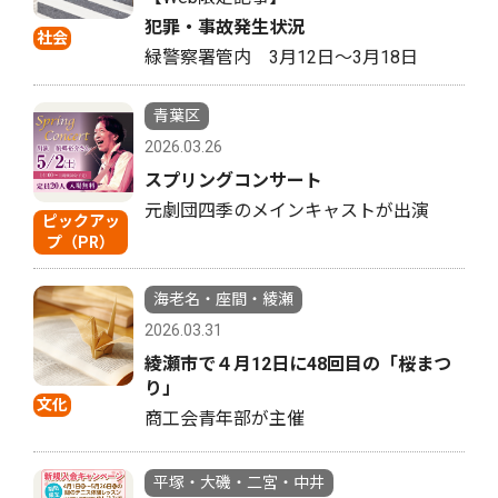
犯罪・事故発生状況
社会
緑警察署管内 3月12日〜3月18日
青葉区
2026.03.26
スプリングコンサート
元劇団四季のメインキャストが出演
ピックアッ
プ（PR）
海老名・座間・綾瀬
2026.03.31
綾瀬市で４月12日に48回目の「桜まつ
り」
文化
商工会青年部が主催
平塚・大磯・二宮・中井