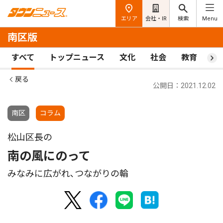
エリア
会社・IR
検索
Menu
南区版
すべて
トップニュース
文化
社会
教育
ス
戻る
公開日：2021.12.02
南区
コラム
松山区長の
南の風にのって
みなみに広がれ､つながりの輪