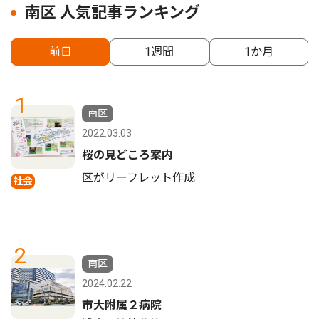
南区 人気記事ランキング
前日
1週間
1か月
1
南区
2022.03.03
桜の見どころ案内
区がリーフレット作成
社会
2
南区
2024.02.22
市大附属２病院