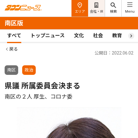
エリア
会社・IR
検索
Menu
南区版
すべて
トップニュース
文化
社会
教育
ス
戻る
公開日：2022.06.02
南区
政治
県議 所属委員会決まる
南区の２人 厚生、コロナ委