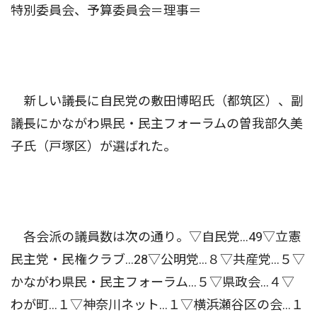
特別委員会、予算委員会＝理事＝
新しい議長に自民党の敷田博昭氏（都筑区）、副
議長にかながわ県民・民主フォーラムの曽我部久美
子氏（戸塚区）が選ばれた。
各会派の議員数は次の通り。▽自民党...49▽立憲
民主党・民権クラブ...28▽公明党...８▽共産党...５▽
かながわ県民・民主フォーラム...５▽県政会...４▽
わが町...１▽神奈川ネット...１▽横浜瀬谷区の会...１