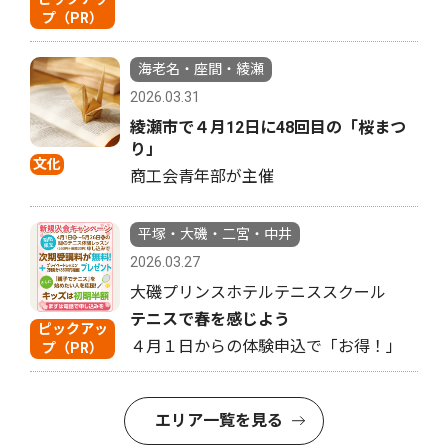
プ（PR）
海老名・座間・綾瀬
2026.03.31
綾瀬市で４月12日に48回目の「桜まつ
り」
文化
商工会青年部が主催
平塚・大磯・二宮・中井
2026.03.27
大磯プリンスホテルテニススクール
テニスで春を感じよう
ピックアッ
４月１日からの体験申込で「お得！」
プ（PR）
エリア一覧を見る