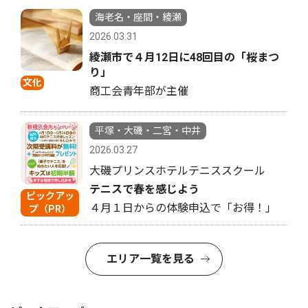
海老名・座間・綾瀬
2026.03.31
綾瀬市で４月12日に48回目の「桜まつ
り」
文化
商工会青年部が主催
平塚・大磯・二宮・中井
2026.03.27
大磯プリンスホテルテニススクール
テニスで春を感じよう
ピックアッ
４月１日からの体験申込で「お得！」
プ（PR）
エリア一覧を見る