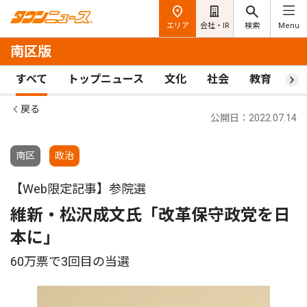
エリア
会社・IR
検索
Menu
南区版
すべて
トップニュース
文化
社会
教育
ス
戻る
公開日：2022.07.14
南区
政治
【Web限定記事】参院選
維新・松沢成文氏「改革保守政党を日
本に」
60万票で3回目の当選