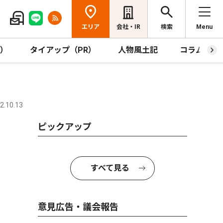
エリア
会社・IR
検索
Menu
R）
タイアップ（PR）
人物風土記
コラム
.10.13
ピックアップ
すべて見る
意見広告・議会報告