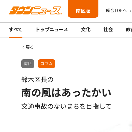
南区版
総合TOPへ
すべて
トップニュース
文化
社会
教
戻る
南区
コラム
鈴木区長の
南の風はあったかい
交通事故のないまちを目指して