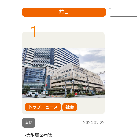
前日
1
トップニュース
社会
南区
2024.02.22
市大附属２病院