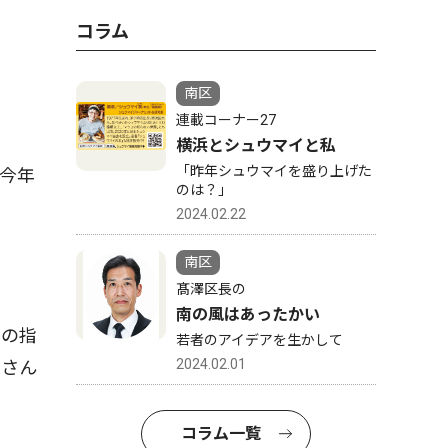
コラム
南区
連載コーナー27
横浜とシュウマイと私
「昨年シュウマイを盛り上げた
今年
のは？」
2024.02.22
南区
髙澤区長の
南の風はあったかい
での指
若者のアイデアを生かして
2024.02.01
くさん
コラム一覧