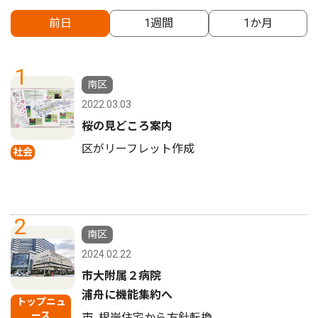
前日
1週間
1か月
1
南区
2022.03.03
桜の見どころ案内
区がリーフレット作成
社会
2
南区
2024.02.22
市大附属２病院
浦舟に機能集約へ
トップニュ
ース
市､根岸住宅から方針転換