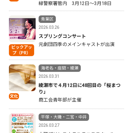
緑警察署管内 3月12日〜3月18日
青葉区
2026.03.26
スプリングコンサート
元劇団四季のメインキャストが出演
ピックアッ
プ（PR）
海老名・座間・綾瀬
2026.03.31
綾瀬市で４月12日に48回目の「桜まつ
り」
文化
商工会青年部が主催
平塚・大磯・二宮・中井
2026.03.27