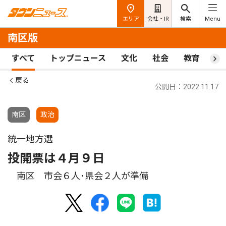
エリア
会社・IR
検索
Menu
南区版
すべて
トップニュース
文化
社会
教育
ス
戻る
公開日：2022.11.17
南区
政治
統一地方選
投開票は４月９日
南区 市会６人･県会２人が準備