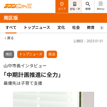
エリア
会社・IR
検索
Menu
南区版
すべて
トップニュース
文化
社会
教育
ス
戻る
公開日：2023.01.01
南区
トップニュース
政治
山中市長インタビュー
｢中期計画推進に全力｣
最優先は子育て支援