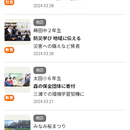
社会
2024.03.28
南区
蒔田中２年生
防災学び 地域に伝える
災害への備えなど発表
教育
2024.03.28
南区
太田小６年生
森の保全団体に寄付
三浦での環境学習契機に
教育
2024.03.21
南区
みなみ桜まつり