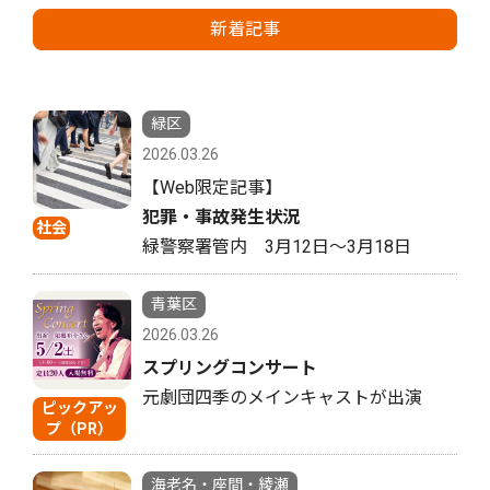
新着記事
緑区
2026.03.26
【Web限定記事】
犯罪・事故発生状況
社会
緑警察署管内 3月12日〜3月18日
青葉区
2026.03.26
スプリングコンサート
元劇団四季のメインキャストが出演
ピックアッ
プ（PR）
海老名・座間・綾瀬