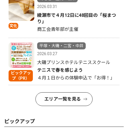
2026.03.31
綾瀬市で４月12日に48回目の「桜まつ
り」
文化
商工会青年部が主催
平塚・大磯・二宮・中井
2026.03.27
大磯プリンスホテルテニススクール
テニスで春を感じよう
ピックアッ
４月１日からの体験申込で「お得！」
プ（PR）
エリア一覧を見る
ピックアップ