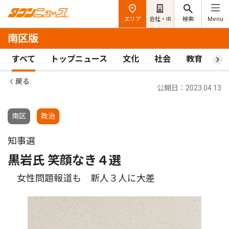
エリア
会社・IR
検索
Menu
南区版
すべて
トップニュース
文化
社会
教育
ス
戻る
公開日：2023.04.13
南区
政治
知事選
黒岩氏 笑顔なき４選
女性問題報道も 新人３人に大差