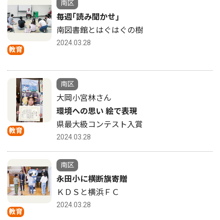
南区
毎週｢読み聞かせ｣
南図書館とはぐはぐの樹
2024.03.28
教育
南区
大岡小宮林さん
環境への思い 絵で表現
県最大級コンテスト入賞
教育
2024.03.28
南区
永田小に横断旗寄贈
ＫＤＳと横浜ＦＣ
2024.03.28
教育