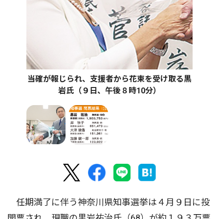
当確が報じられ、支援者から花束を受け取る黒
岩氏（９日、午後８時10分）
任期満了に伴う神奈川県知事選挙は４月９日に投
開票され、現職の黒岩祐治氏（68）が約１９３万票