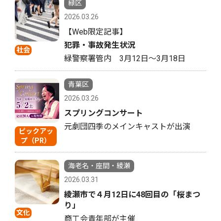
緑区
2026.03.26
【Web限定記事】
犯罪・事故発生状況
社会
緑警察署管内 3月12日〜3月18日
青葉区
2026.03.26
スプリングコンサート
元劇団四季のメインキャストが出演
ピックアッ
プ（PR）
海老名・座間・綾瀬
2026.03.31
綾瀬市で４月12日に48回目の「桜まつ
り」
文化
商工会青年部が主催