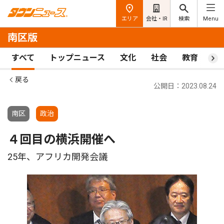
エリア
会社・IR
検索
Menu
南区版
すべて
トップニュース
文化
社会
教育
ス
戻る
公開日：2023.08.24
南区
政治
４回目の横浜開催へ
25年、アフリカ開発会議