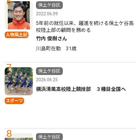
6
保土ケ谷区
2022.06.09
5年前の就任以来、躍進を続ける保土ケ谷高
校陸上部の顧問を務める
人物風土記
竹内 俊樹さん
川島町在勤 31歳
7
保土ケ谷区
2026.06.25
横浜清風高校陸上競技部 ３種目全国へ
スポーツ
8
保土ケ谷区