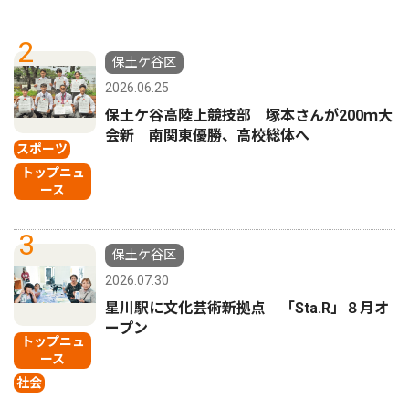
2
保土ケ谷区
2026.06.25
保土ケ谷高陸上競技部 塚本さんが200ｍ大
会新 南関東優勝、高校総体へ
スポーツ
トップニュ
ース
3
保土ケ谷区
2026.07.30
星川駅に文化芸術新拠点 「Sta.R」８月オ
ープン
トップニュ
ース
社会