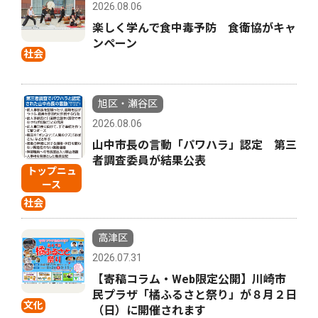
2026.08.06
楽しく学んで食中毒予防 食衛協がキャ
ンペーン
社会
旭区・瀬谷区
2026.08.06
山中市長の言動「パワハラ」認定 第三
者調査委員が結果公表
トップニュ
ース
社会
高津区
2026.07.31
【寄稿コラム・Web限定公開】川崎市
民プラザ「橘ふるさと祭り」が８月２日
文化
（日）に開催されます