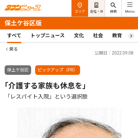
エリア
会社・IR
検索
Menu
保土ケ谷区版
すべて
トップニュース
文化
社会
教育
ス
戻る
公開日：2022.09.08
保土ケ谷区
ピックアップ（PR）
｢介護する家族も休息を｣
「レスパイト入院」という選択肢