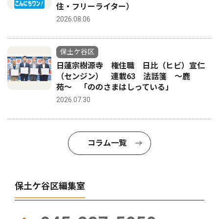
住・フリーライター）
2026.08.06
保土ケ谷区
日蓮宗樹源寺 権住職 日比（ヒビ）宣仁
（センジン） 連載63 法話箋 〜鹿
苑〜 「ののさまはしっている」
2026.07.30
コラム一覧
保土ケ谷区編集室