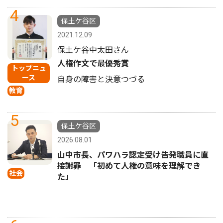
4
保土ケ谷区
2021.12.09
保土ケ谷中太田さん
人権作文で最優秀賞
トップニュ
ース
自身の障害と決意つづる
教育
5
保土ケ谷区
2026.08.01
山中市長、パワハラ認定受け告発職員に直
接謝罪 「初めて人権の意味を理解でき
社会
た」