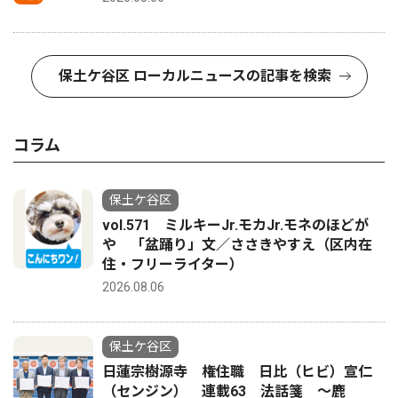
保土ケ谷区 ローカルニュースの記事を検索
コラム
保土ケ谷区
vol.571 ミルキーJr.モカJr.モネのほどが
や 「盆踊り」文／ささきやすえ（区内在
住・フリーライター）
2026.08.06
保土ケ谷区
日蓮宗樹源寺 権住職 日比（ヒビ）宣仁
（センジン） 連載63 法話箋 〜鹿