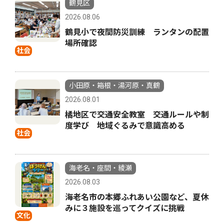
鶴見区
2026.08.06
鶴見小で夜間防災訓練 ランタンの配置
場所確認
社会
小田原・箱根・湯河原・真鶴
2026.08.01
橘地区で交通安全教室 交通ルールや制
度学び 地域ぐるみで意識高める
社会
海老名・座間・綾瀬
2026.08.03
海老名市の本郷ふれあい公園など、夏休
みに３施設を巡ってクイズに挑戦
文化