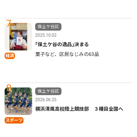
7
保土ケ谷区
2025.10.02
｢保土ケ谷の逸品｣決まる
菓子など、区民なじみの63品
経済
8
保土ケ谷区
2026.06.25
横浜清風高校陸上競技部 ３種目全国へ
スポーツ