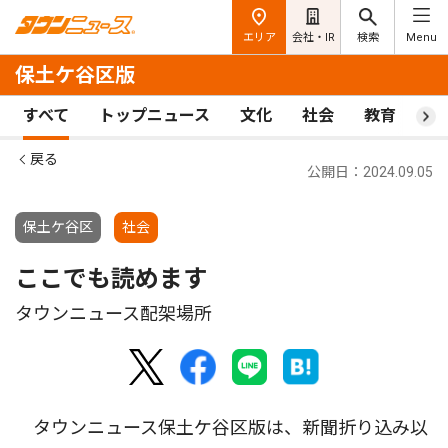
エリア
会社・IR
検索
Menu
保土ケ谷区版
すべて
トップニュース
文化
社会
教育
ス
戻る
公開日：2024.09.05
保土ケ谷区
社会
ここでも読めます
タウンニュース配架場所
タウンニュース保土ケ谷区版は、新聞折り込み以