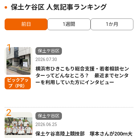
保土ケ谷区 人気記事ランキング
前日
1週間
1か月
1
保土ケ谷区
2026.07.30
横浜市ひきこもり総合支援・若者相談セン
ターってどんなところ？ 最近までセンタ
ピックアッ
ーを利用していた方にインタビュー
プ（PR）
2
保土ケ谷区
2026.06.25
保土ケ谷高陸上競技部 塚本さんが200ｍ大