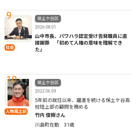
9
保土ケ谷区
2026.08.01
山中市長、パワハラ認定受け告発職員に直
接謝罪 「初めて人権の意味を理解でき
社会
た」
10
保土ケ谷区
2022.06.09
5年前の就任以来、躍進を続ける保土ケ谷高
校陸上部の顧問を務める
人物風土記
竹内 俊樹さん
川島町在勤 31歳