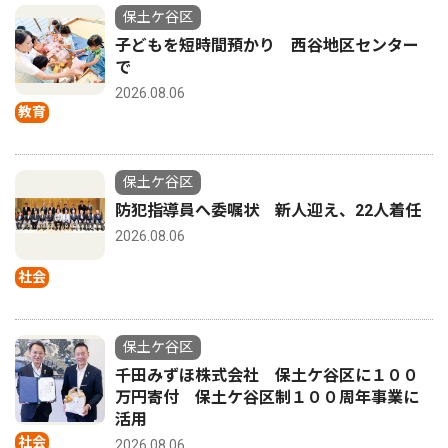
保土ケ谷区
子どもを短時間預かり 西谷地区センター
で
2026.08.06
教育
保土ケ谷区
防犯指導員へ委嘱状 新人迎え、22人着任
2026.08.06
社会
保土ケ谷区
千田みずほ株式会社 保土ケ谷区に１００
万円寄付 保土ケ谷区制１００周年事業に
活用
社会
2026.08.06