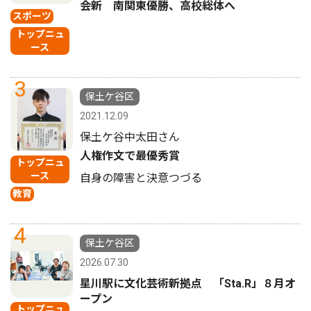
会新 南関東優勝、高校総体へ
スポーツ
トップニュ
ース
3
保土ケ谷区
2021.12.09
保土ケ谷中太田さん
人権作文で最優秀賞
トップニュ
ース
自身の障害と決意つづる
教育
4
保土ケ谷区
2026.07.30
星川駅に文化芸術新拠点 「Sta.R」８月オ
ープン
トップニュ