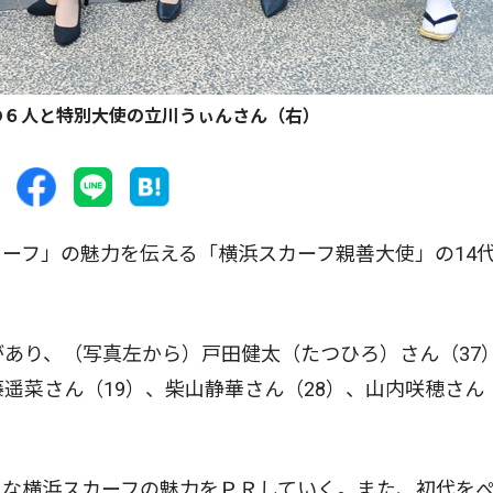
の６人と特別大使の立川うぃんさん（右）
ーフ」の魅力を伝える「横浜スカーフ親善大使」の14
あり、（写真左から）戸田健太（たつひろ）さん（37
遥菜さん（19）、柴山静華さん（28）、山内咲穂さん
な横浜スカーフの魅力をＰＲしていく。また、初代を