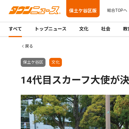
保土ケ谷区版
総合TOPへ
すべて
トップニュース
文化
社会
教
戻る
保土ケ谷区
文化
14代目スカーフ大使が