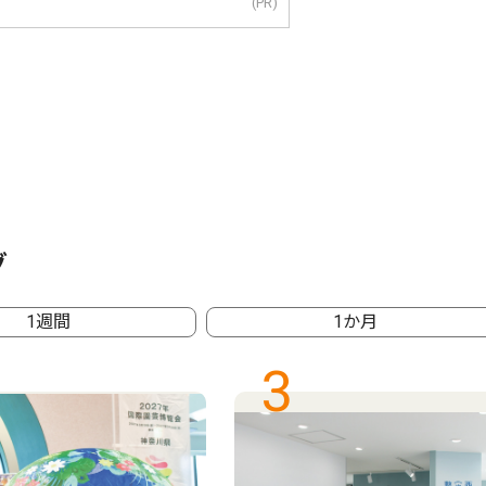
(PR)
グ
1週間
1か月
3