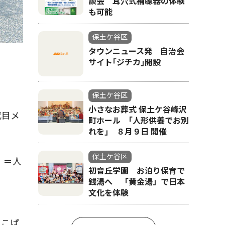
談会 耳穴式補聴器の体験
も可能
保土ケ谷区
タウンニュース発 自治会
サイト｢ジチカ｣開設
保土ケ谷区
小さなお葬式 保土ケ谷峰沢
代目メ
町ホール ｢人形供養でお別
れを｣ ８月９日 開催
保土ケ谷区
）＝人
初音丘学園 お泊り保育で
銭湯へ 「黄金湯」で日本
文化を体験
ぺこぱ