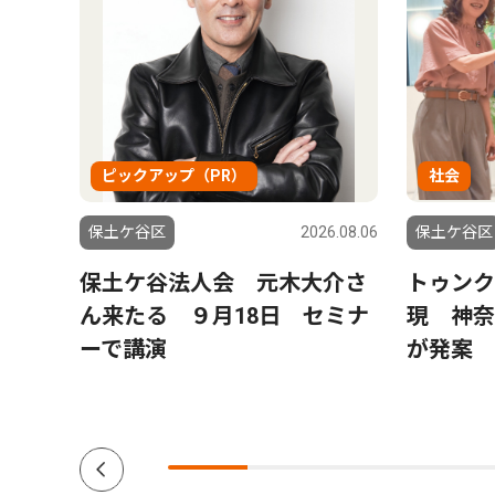
ピックアップ（PR）
社会
6.08.06
保土ケ谷区
2026.08.06
保土ケ谷区
峰沢町
保土ケ谷法人会 元木大介さ
トゥンク
別れ
ん来たる ９月18日 セミナ
現 神奈
ーで講演
が発案