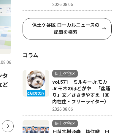
2026.08.06
保土ケ谷区 ローカルニュースの
記事を検索
ピックアップ（PR）
トップニ
コラム
.08.06
保土ケ谷区
2026.07.30
保土ケ谷区
保土ケ谷区
ンタ
横浜市ひきこもり総合支援・
天王町の
vol.571 ミルキーJr.モカ
など
若者相談センターってどんな
ク伝えた
Jr.モネのほどがや 「盆踊
ところ？ 最近までセンター
くで催し
り」文／ささきやすえ（区
内在住・フリーライター）
を利用していた方にインタビ
2026.08.06
ュー
保土ケ谷区
日蓮宗樹源寺 権住職 日