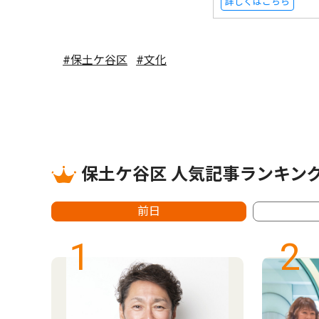
詳しくはこちら
#保土ケ谷区
#文化
保土ケ谷区 人気記事ランキン
前日
1
2