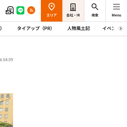
エリア
会社・IR
検索
Menu
R）
タイアップ（PR）
人物風土記
イベント
.04.09