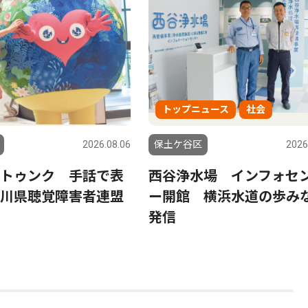
トップニュース
社会
2026.08.06
保土ケ谷区
2026
トゥンク 手話で表
西谷浄水場 インフォセ
川県聴覚障害者連盟
ー開館 横浜水道の歩み
発信