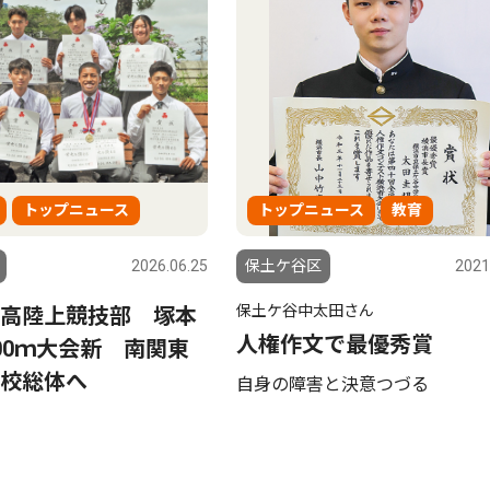
トップニュース
トップニュース
教育
2026.06.25
保土ケ谷区
2021
保土ケ谷中太田さん
高陸上競技部 塚本
人権作文で最優秀賞
00ｍ大会新 南関東
校総体へ
自身の障害と決意つづる