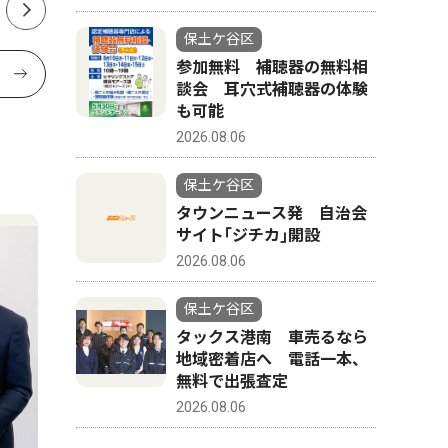
保土ケ谷区
参加無料 補聴器の無料相
談会 耳穴式補聴器の体験
も可能
2026.08.06
保土ケ谷区
タウンニュース発 自治会
サイト｢ジチカ｣開設
2026.08.06
保土ケ谷区
タックス港南 車売るなら
地域密着店へ 電話一本、
無料で出張査定
2026.08.06