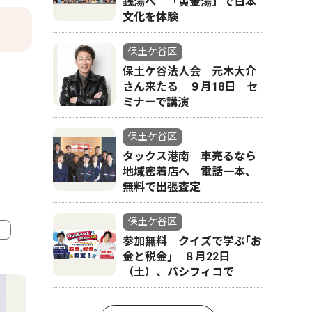
銭湯へ 「黄金湯」で日本
文化を体験
保土ケ谷区
保土ケ谷法人会 元木大介
さん来たる ９月18日 セ
ミナーで講演
保土ケ谷区
タックス港南 車売るなら
地域密着店へ 電話一本、
無料で出張査定
保土ケ谷区
参加無料 クイズで学ぶ｢お
金と税金｣ ８月22日
4
5
（土）、パシフィコで