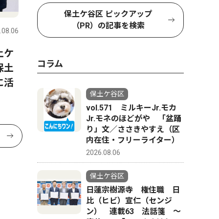
保土ケ谷区 ピックアップ
（PR）の記事を検索
.08.06
土ケ
コラム
保土
に活
保土ケ谷区
vol.571 ミルキーJr.モカ
Jr.モネのほどがや 「盆踊
り」文／ささきやすえ（区
内在住・フリーライター）
2026.08.06
保土ケ谷区
日蓮宗樹源寺 権住職 日
比（ヒビ）宣仁（センジ
ン） 連載63 法話箋 〜