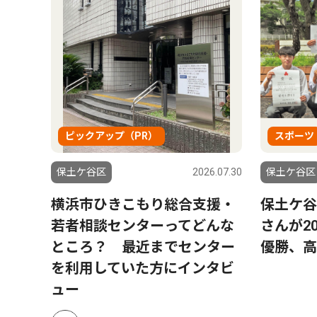
ピックアップ（PR）
スポーツ
2.06.09
保土ケ谷区
2026.07.30
保土ケ谷区
土ケ谷
横浜市ひきこもり総合支援・
保土ケ谷
若者相談センターってどんな
さんが2
ところ？ 最近までセンター
優勝、高
を利用していた方にインタビ
ュー