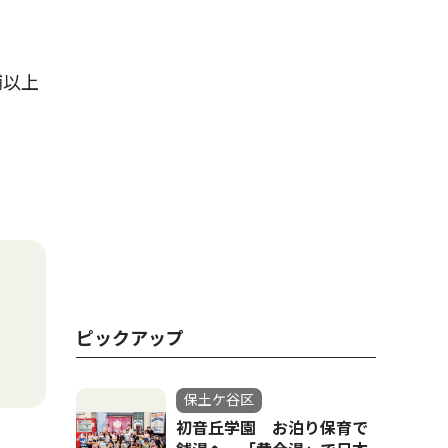
舗以上
ピックアップ
保土ケ谷区
初音丘学園 お泊り保育で