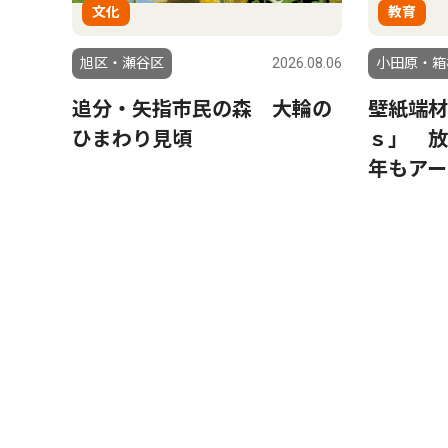
文化
教育
旭区・瀬谷区
2026.08.06
小田原・箱
追分・矢指市民の森 大輪の
壁紙端材
ひまわり見頃
ｓ」 放
年もアー