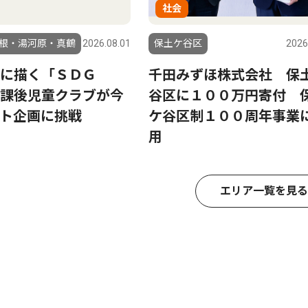
社会
根・湯河原・真鶴
2026.08.01
保土ケ谷区
2026
に描く「ＳＤＧ
千田みずほ株式会社 保
課後児童クラブが今
谷区に１００万円寄付 
ト企画に挑戦
ケ谷区制１００周年事業
用
エリア一覧を見る