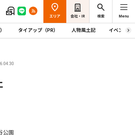
エリア
会社・IR
検索
Menu
R）
タイアップ（PR）
人物風土記
イベント
.04.30
ェ
谷公園