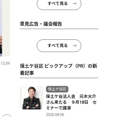
すべて見る
意見広告・議会報告
すべて見る
トップニュース
社会
人物風土
.12.09
保土ケ谷区
2026.07.30
保土ケ谷区
保土ケ谷区 ピックアップ（PR）の新
着記事
星川駅に文化芸術新拠点
４月から
「Sta.R」８月オープン
長を務め
保土ケ谷区
れ） 敦子
保土ケ谷法人会 元木大介
歳
さん来たる ９月18日 セ
ミナーで講演
2026.08.06