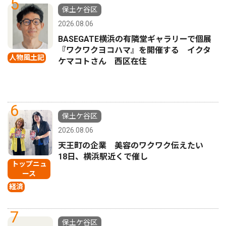
5
保土ケ谷区
2026.08.06
BASEGATE横浜の有隣堂ギャラリーで個展
『ワクワクヨコハマ』を開催する イクタ
人物風土記
ケマコトさん 西区在住
6
保土ケ谷区
2026.08.06
天王町の企業 美容のワクワク伝えたい
18日、横浜駅近くで催し
トップニュ
ース
経済
7
保土ケ谷区