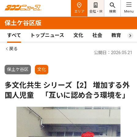
エリア
会社・IR
検索
Menu
保土ケ谷区版
すべて
トップニュース
文化
社会
教育
ス
戻る
公開日：2026.05.21
保土ケ谷区
文化
多文化共生 シリーズ【2】 増加する外
国人児童 「互いに認め合う環境を｣