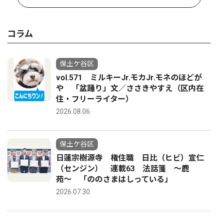
コラム
保土ケ谷区
vol.571 ミルキーJr.モカJr.モネのほどが
や 「盆踊り」文／ささきやすえ（区内在
住・フリーライター）
2026.08.06
保土ケ谷区
日蓮宗樹源寺 権住職 日比（ヒビ）宣仁
（センジン） 連載63 法話箋 〜鹿
苑〜 「ののさまはしっている」
2026.07.30