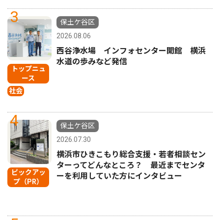
3
保土ケ谷区
2026.08.06
西谷浄水場 インフォセンター開館 横浜
水道の歩みなど発信
トップニュ
ース
社会
4
保土ケ谷区
2026.07.30
横浜市ひきこもり総合支援・若者相談セン
ターってどんなところ？ 最近までセンタ
ピックアッ
ーを利用していた方にインタビュー
プ（PR）