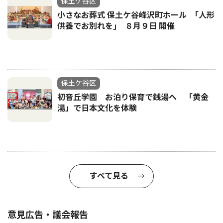
保土ケ谷区
小さなお葬式 保土ケ谷峰沢町ホール ｢人形
供養でお別れを｣ ８月９日 開催
保土ケ谷区
初音丘学園 お泊り保育で銭湯へ 「黄金
湯」で日本文化を体験
すべて見る
意見広告・議会報告