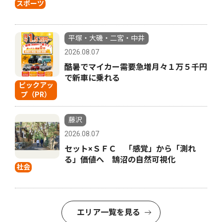
スポーツ
平塚・大磯・二宮・中井
2026.08.07
酷暑でマイカー需要急増月々１万５千円
で新車に乗れる
ピックアッ
プ（PR）
藤沢
2026.08.07
セット×ＳＦＣ 「感覚」から「測れ
る」価値へ 鵠沼の自然可視化
社会
エリア一覧を見る