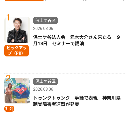
1
保土ケ谷区
2026.08.06
保土ケ谷法人会 元木大介さん来たる ９
月18日 セミナーで講演
ピックアッ
プ（PR）
2
保土ケ谷区
2026.08.06
トゥンクトゥンク 手話で表現 神奈川県
聴覚障害者連盟が発案
社会