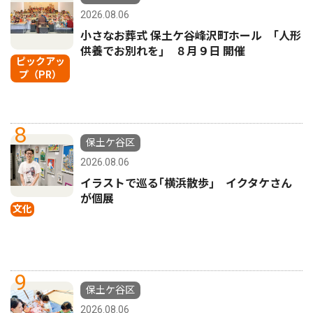
2026.08.06
小さなお葬式 保土ケ谷峰沢町ホール ｢人形
供養でお別れを｣ ８月９日 開催
ピックアッ
プ（PR）
8
保土ケ谷区
2026.08.06
イラストで巡る｢横浜散歩｣ イクタケさん
が個展
文化
9
保土ケ谷区
2026.08.06