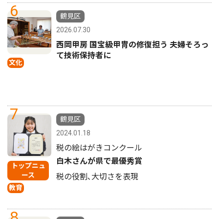
6
鶴見区
2026.07.30
西岡甲房 国宝級甲冑の修復担う 夫婦そろっ
て技術保持者に
文化
7
鶴見区
2024.01.18
税の絵はがきコンクール
白木さんが県で最優秀賞
トップニュ
ース
税の役割､大切さを表現
教育
8