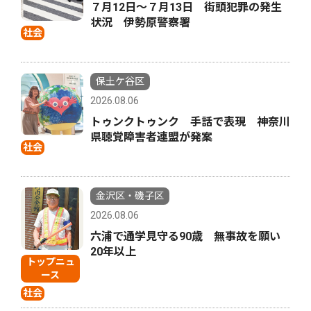
７月12日〜７月13日 街頭犯罪の発生
状況 伊勢原警察署
社会
保土ケ谷区
2026.08.06
トゥンクトゥンク 手話で表現 神奈川
県聴覚障害者連盟が発案
社会
金沢区・磯子区
2026.08.06
六浦で通学見守る90歳 無事故を願い
20年以上
トップニュ
ース
社会