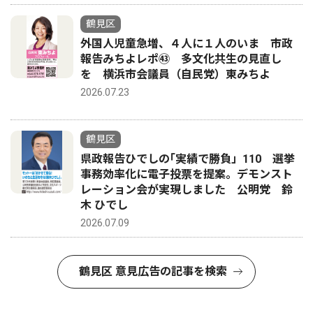
鶴見区
外国人児童急増、４人に１人のいま 市政
報告みちよレポ㊸ 多文化共生の見直し
を 横浜市会議員（自民党）東みちよ
2026.07.23
鶴見区
県政報告ひでしの｢実績で勝負」110 選挙
事務効率化に電子投票を提案。デモンスト
レーション会が実現しました 公明党 鈴
木 ひでし
2026.07.09
鶴見区 意見広告の記事を検索