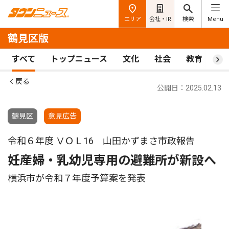
エリア
会社・IR
検索
Menu
鶴見区版
すべて
トップニュース
文化
社会
教育
ス
戻る
公開日：2025.02.13
鶴見区
意見広告
令和６年度 ⅤＯＬ16 山田かずまさ市政報告
妊産婦・乳幼児専用の避難所が新設へ
横浜市が令和７年度予算案を発表