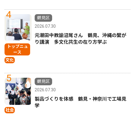
4
鶴見区
2026.07.30
元潮田中教諭沼尾さん 鶴見、沖縄の繋が
り講演 多文化共生の在り方学ぶ
トップニュ
ース
文化
5
鶴見区
2026.07.30
製品づくりを体感 鶴見・神奈川で工場見
学
社会