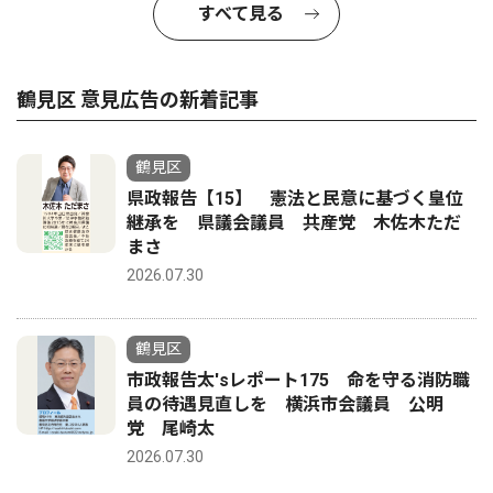
すべて見る
鶴見区 意見広告の新着記事
鶴見区
県政報告【15】 憲法と民意に基づく皇位
継承を 県議会議員 共産党 木佐木ただ
まさ
2026.07.30
鶴見区
市政報告太'sレポート175 命を守る消防職
員の待遇見直しを 横浜市会議員 公明
党 尾崎太
2026.07.30