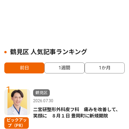
鶴見区 人気記事ランキング
前日
1週間
1か月
1
鶴見区
2026.07.30
二宮研整形外科皮フ科 痛みを改善して、
笑顔に ８月１日 豊岡町に新規開院
ピックアッ
プ（PR）