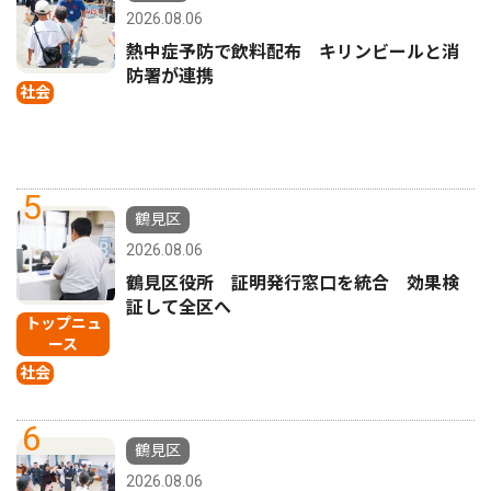
2026.08.06
熱中症予防で飲料配布 キリンビールと消
防署が連携
社会
5
鶴見区
2026.08.06
鶴見区役所 証明発行窓口を統合 効果検
証して全区へ
トップニュ
ース
社会
6
鶴見区
2026.08.06