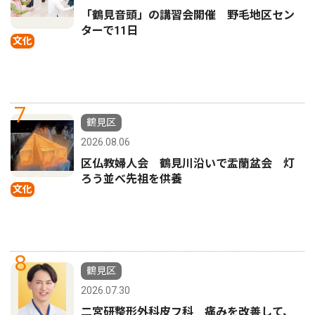
「鶴見音頭」の講習会開催 野毛地区セン
ターで11日
文化
7
鶴見区
2026.08.06
区仏教婦人会 鶴見川沿いで盂蘭盆会 灯
ろう並べ先祖を供養
文化
8
鶴見区
2026.07.30
二宮研整形外科皮フ科 痛みを改善して、