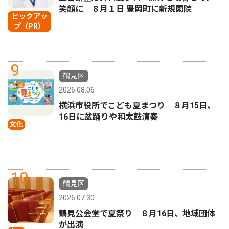
笑顔に ８月１日 豊岡町に新規開院
ピックアッ
プ（PR）
9
鶴見区
2026.08.06
横浜市役所でこども夏まつり ８月15日、
16日に盆踊りや和太鼓演奏
文化
10
鶴見区
2026.07.30
鶴見公会堂で夏祭り ８月16日、地域団体
が出演