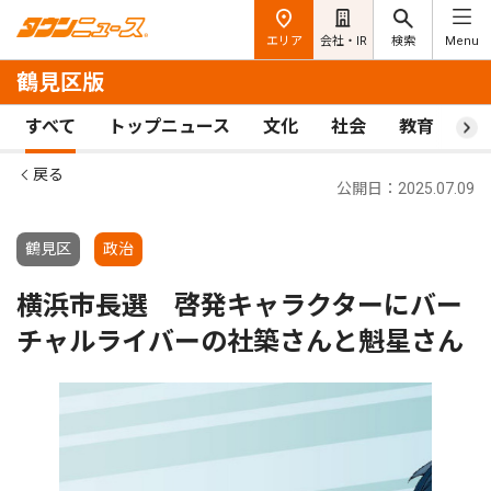
エリア
会社・IR
検索
Menu
鶴見区版
すべて
トップニュース
文化
社会
教育
ス
戻る
公開日：2025.07.09
鶴見区
政治
横浜市長選 啓発キャラクターにバー
チャルライバーの社築さんと魁星さん