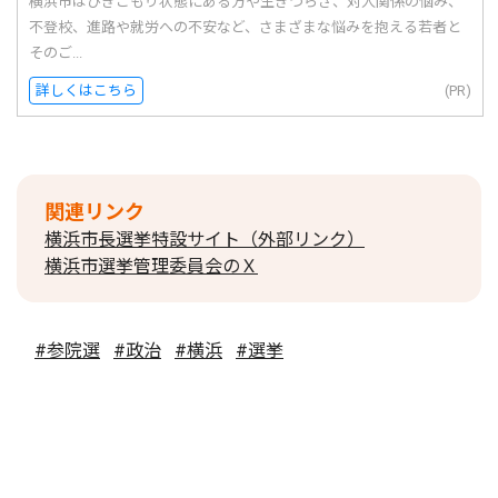
横浜市はひきこもり状態にある方や生きづらさ、対人関係の悩み、
不登校、進路や就労への不安など、さまざまな悩みを抱える若者と
そのご...
詳しくはこちら
(PR)
関連リンク
横浜市長選挙特設サイト（外部リンク）
横浜市選挙管理委員会のＸ
#参院選
#政治
#横浜
#選挙