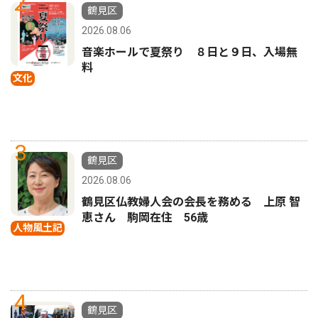
2
鶴見区
2026.08.06
音楽ホールで夏祭り ８日と９日、入場無
料
文化
3
鶴見区
2026.08.06
鶴見区仏教婦人会の会長を務める 上原 智
恵さん 駒岡在住 56歳
人物風土記
4
鶴見区