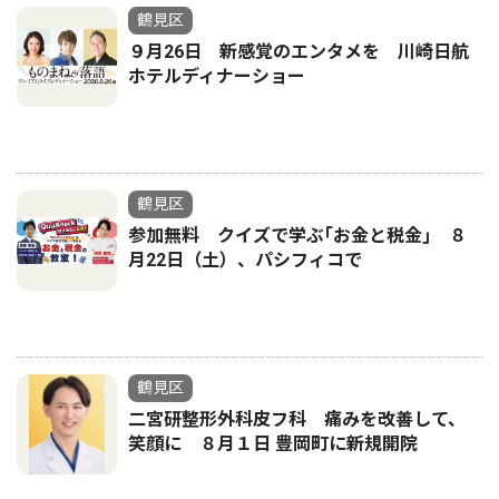
鶴見区
９月26日 新感覚のエンタメを 川崎日航
ホテルディナーショー
鶴見区
参加無料 クイズで学ぶ｢お金と税金｣ ８
月22日（土）、パシフィコで
鶴見区
二宮研整形外科皮フ科 痛みを改善して、
笑顔に ８月１日 豊岡町に新規開院