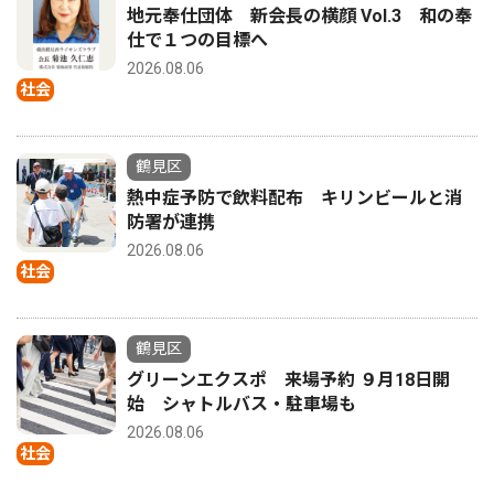
地元奉仕団体 新会長の横顔 Vol.3 和の奉
仕で１つの目標へ
2026.08.06
社会
鶴見区
熱中症予防で飲料配布 キリンビールと消
防署が連携
2026.08.06
社会
鶴見区
グリーンエクスポ 来場予約 ９月18日開
始 シャトルバス・駐車場も
2026.08.06
社会