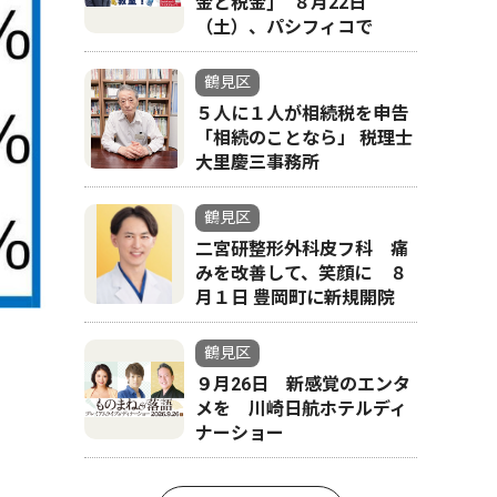
金と税金｣ ８月22日
（土）、パシフィコで
鶴見区
５人に１人が相続税を申告
「相続のことなら」 税理士
大里慶三事務所
鶴見区
二宮研整形外科皮フ科 痛
みを改善して、笑顔に ８
月１日 豊岡町に新規開院
鶴見区
９月26日 新感覚のエンタ
メを 川崎日航ホテルディ
ナーショー