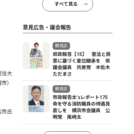
決選投票で敗れた小泉氏
すべて見る
意見広告・議会報告
鶴見区
県政報告【15】 憲法と民
意に基づく皇位継承を 県
議会議員 共産党 木佐木
担当大
ただまさ
浦市）
鶴見区
市政報告太'sレポート175
命を守る消防職員の待遇見
直しを 横浜市会議員 公
高市氏
明党 尾崎太