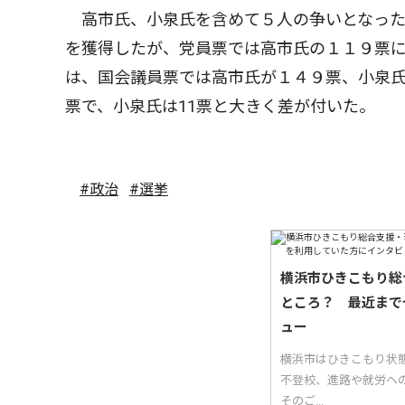
高市氏、小泉氏を含めて５人の争いとなった
を獲得したが、党員票では高市氏の１１９票に
は、国会議員票では高市氏が１４９票、小泉氏
票で、小泉氏は11票と大きく差が付いた。
#政治
#選挙
横浜市ひきこもり総
ところ？ 最近まで
ュー
横浜市はひきこもり状
不登校、進路や就労へ
そのご...