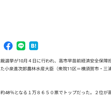
裁選挙が10月４日に行われ、高市早苗前経済安全保障
た小泉進次郎農林水産大臣（衆院11区＝横須賀市・三
約48％となる１万８６５０票でトップだった。２位が