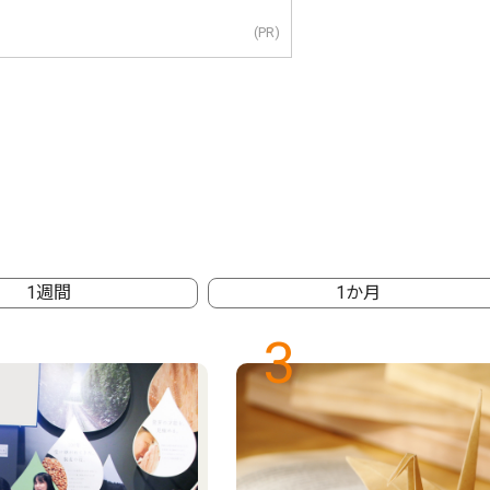
(PR)
1週間
1か月
3