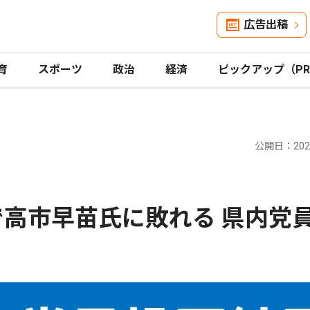
広告出稿
育
スポーツ
政治
経済
ピックアップ（P
公開日：2025
で高市早苗氏に敗れる 県内党