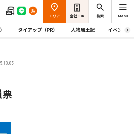
エリア
会社・IR
検索
Menu
R）
タイアップ（PR）
人物風土記
イベント
.10.05
員票