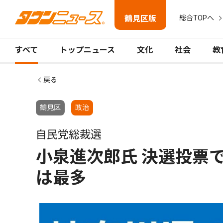
鶴見区版
総合TOPへ
すべて
トップニュース
文化
社会
教
戻る
鶴見区
政治
自民党総裁選
小泉進次郎氏 決選投票
は最多