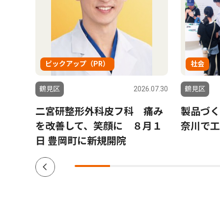
ピックアップ（PR）
社会
6.07.30
鶴見区
2026.07.30
鶴見区
鶴
二宮研整形外科皮フ科 痛み
製品づく
多文
を改善して、笑顔に ８月１
奈川で工
日 豊岡町に新規開院