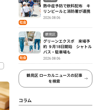
熱中症予防で飲料配布 キ
リンビールと消防署が連携
2026.08.06
社会
鶴見区
グリーンエクスポ 来場予
約 ９月18日開始 シャトル
バス・駐車場も
社会
2026.08.06
鶴見区 ローカルニュースの記事
4
5
を検索
コラム