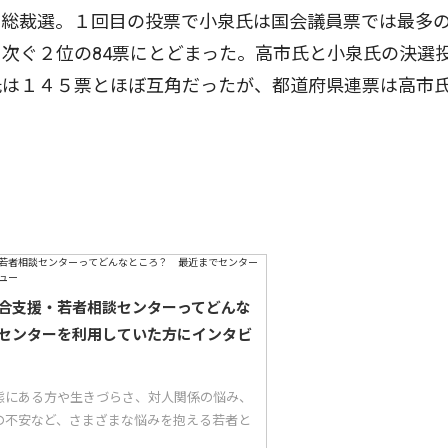
総裁選。１回目の投票で小泉氏は国会議員票では最多の
次ぐ２位の84票にとどまった。高市氏と小泉氏の決選
は１４５票とほぼ互角だったが、都道府県連票は高市氏
合支援・若者相談センターってどんな
センターを利用していた方にインタビ
態にある方や生きづらさ、対人関係の悩み、
の不安など、さまざまな悩みを抱える若者と