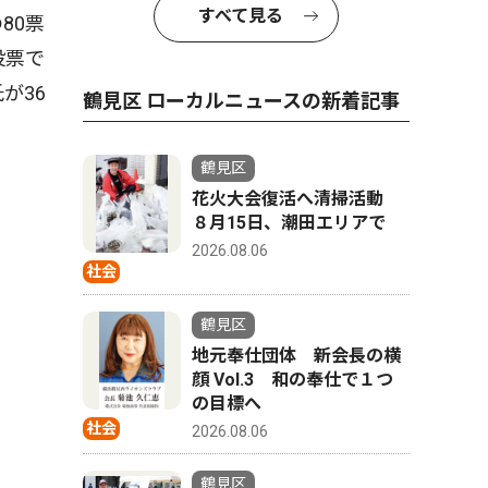
すべて見る
80票
投票で
が36
鶴見区 ローカルニュースの新着記事
鶴見区
花火大会復活へ清掃活動
８月15日、潮田エリアで
2026.08.06
社会
鶴見区
地元奉仕団体 新会長の横
顔 Vol.3 和の奉仕で１つ
の目標へ
社会
2026.08.06
鶴見区