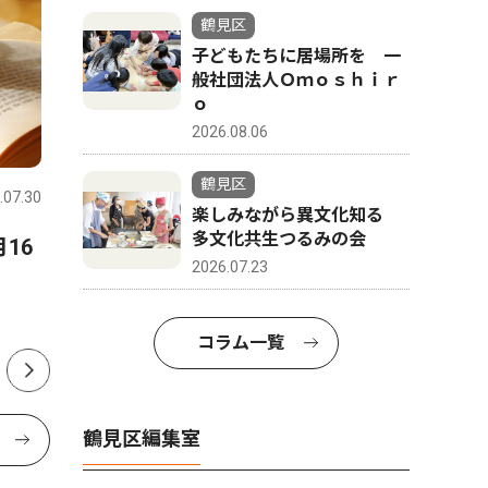
鶴見区
子どもたちに居場所を 一
般社団法人Ｏｍｏｓｈｉｒ
ｏ
2026.08.06
文化
社会
鶴見区
.07.30
鶴見区
2024.11.07
鶴見区
楽しみながら異文化知る
多文化共生つるみの会
16
ファッションショーと音楽が
中距離電
2026.07.23
融合
会が総会
サルビアホールで16日
コラム一覧
鶴見区編集室