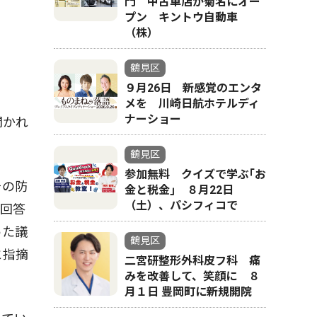
門 中古車店が菊名にオー
プン キントウ自動車
（株）
鶴見区
９月26日 新感覚のエンタ
メを 川崎日航ホテルディ
ナーショー
開かれ
鶴見区
参加無料 クイズで学ぶ｢お
その防
金と税金｣ ８月22日
（土）、パシフィコで
る回答
った議
鶴見区
と指摘
二宮研整形外科皮フ科 痛
みを改善して、笑顔に ８
月１日 豊岡町に新規開院