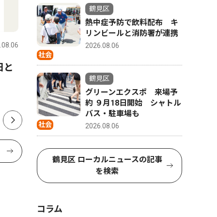
鶴見区
人物風土記
文化
熱中症予防で飲料配布 キ
リンビールと消防署が連携
.08.06
鶴見区
2026.08.06
鶴見区
2026.08.06
社会
日と
鶴見区仏教婦人会の会長を務
横浜市役
鶴見区
める 上原 智恵さん 駒岡在
り ８月1
グリーンエクスポ 来場予
住 56歳
や和太鼓
約 ９月18日開始 シャトル
バス・駐車場も
社会
2026.08.06
鶴見区 ローカルニュースの記事
を検索
コラム