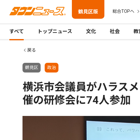
鶴見区版
総合TOPへ
すべて
トップニュース
文化
社会
教
戻る
鶴見区
政治
横浜市会議員がハラスメ
催の研修会に74人参加