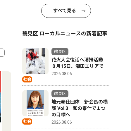
すべて見る
鶴見区 ローカルニュースの新着記事
鶴見区
花火大会復活へ清掃活動
4
5
８月15日、潮田エリアで
2026.08.06
社会
鶴見区
地元奉仕団体 新会長の横
顔 Vol.3 和の奉仕で１つ
の目標へ
社会
2026.08.06