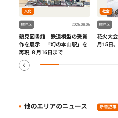
文化
社会
6.08.06
鶴見区
2026.08.06
鶴見区
口を
鶴見図書館 鉄道模型の受賞
花火大会
へ
作を展示 「幻の本山駅」を
月15日
再現 ８月16日まで
他のエリアのニュース
新着記事