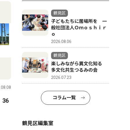
鶴見区
子どもたちに居場所を 一
般社団法人Ｏｍｏｓｈｉｒ
ｏ
2026.08.06
鶴見区
楽しみながら異文化知る
多文化共生つるみの会
2026.07.23
.08.08
コラム一覧
36
鶴見区編集室