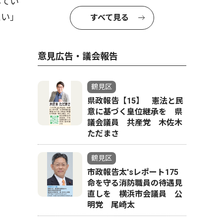
してい
たい」
すべて見る
意見広告・議会報告
鶴見区
県政報告【15】 憲法と民
意に基づく皇位継承を 県
議会議員 共産党 木佐木
ただまさ
鶴見区
市政報告太'sレポート175
命を守る消防職員の待遇見
直しを 横浜市会議員 公
明党 尾崎太