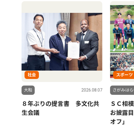
社会
スポーツ
大和
2026.08.07
さがみはら
８年ぶりの提言書 多文化共
ＳＣ相模
生会議
お披露目
オフ」