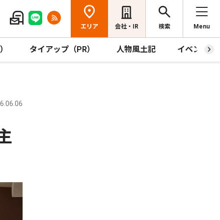
エリア
会社・IR
検索
Menu
R）
タイアップ（PR）
人物風土記
イベント
.06.06
主