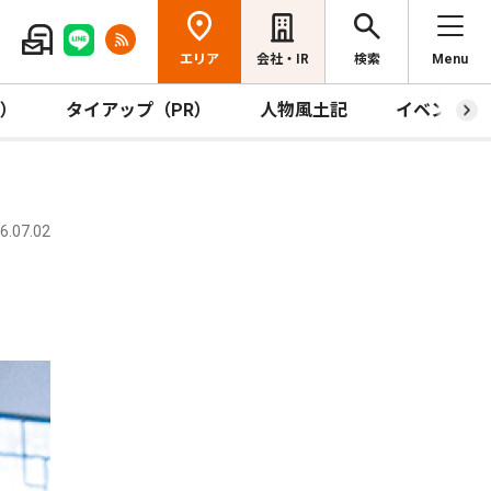
エリア
会社・IR
検索
Menu
R）
タイアップ（PR）
人物風土記
イベント
.07.02