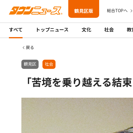
鶴見区版
総合TOPへ
すべて
トップニュース
文化
社会
教
戻る
鶴見区
社会
「苦境を乗り越える結束