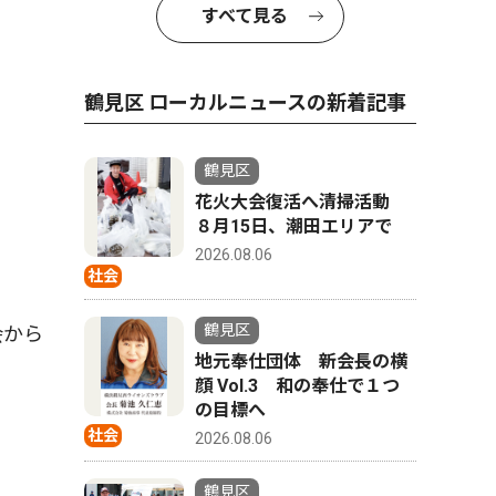
すべて見る
鶴見区 ローカルニュースの新着記事
鶴見区
花火大会復活へ清掃活動
８月15日、潮田エリアで
2026.08.06
社会
鶴見区
会から
地元奉仕団体 新会長の横
顔 Vol.3 和の奉仕で１つ
の目標へ
社会
2026.08.06
鶴見区