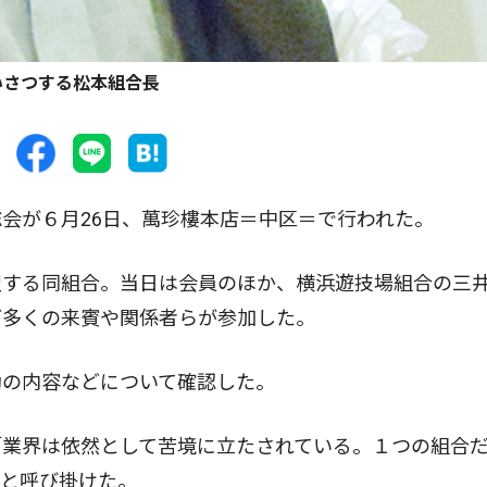
いさつする松本組合長
会が６月26日、萬珍樓本店＝中区＝で行われた。
する同組合。当日は会員のほか、横浜遊技場組合の三
ど多くの来賓や関係者らが参加した。
の内容などについて確認した。
業界は依然として苦境に立たされている。１つの組合
」と呼び掛けた。