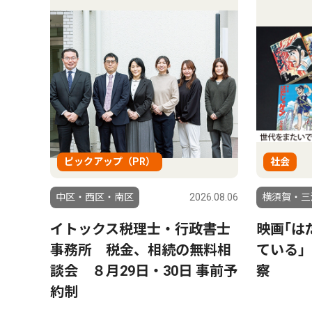
ピックアップ（PR）
社会
中区・西区・南区
2026.08.06
横須賀・三
イトックス税理士・行政書士
映画｢は
事務所 税金、相続の無料相
ている｣
談会 ８月29日・30日 事前予
察
約制