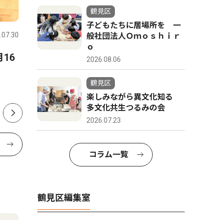
文化
社会
鶴見区
子どもたちに居場所を 一
.07.30
鶴見区
2024.11.07
鶴見区
般社団法人Ｏｍｏｓｈｉｒ
ｏ
16
ファッションショーと音楽が
中距離電
2026.08.06
融合
会が総会
鶴見区
サルビアホールで16日
楽しみながら異文化知る
多文化共生つるみの会
2026.07.23
コラム一覧
鶴見区編集室