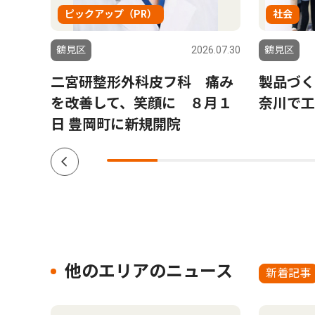
ピックアップ（PR）
社会
6.07.30
鶴見区
2026.07.30
鶴見区
鶴
二宮研整形外科皮フ科 痛み
製品づく
多文
を改善して、笑顔に ８月１
奈川で工
日 豊岡町に新規開院
他のエリアのニュース
新着記事