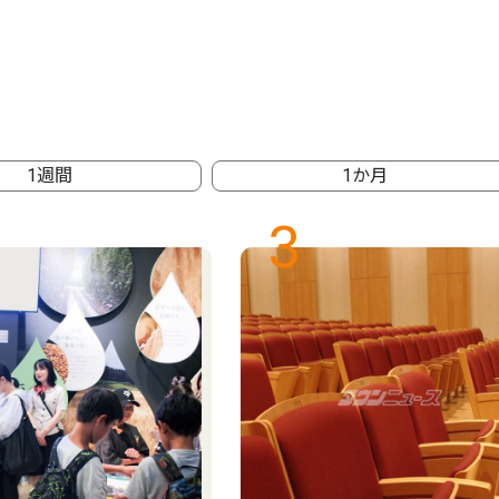
1週間
1か月
3