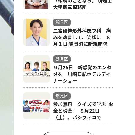
「相続のことなら」 税理士
大里慶三事務所
鶴見区
二宮研整形外科皮フ科 痛
みを改善して、笑顔に ８
月１日 豊岡町に新規開院
鶴見区
９月26日 新感覚のエンタ
メを 川崎日航ホテルディ
ナーショー
鶴見区
参加無料 クイズで学ぶ｢お
金と税金｣ ８月22日
（土）、パシフィコで