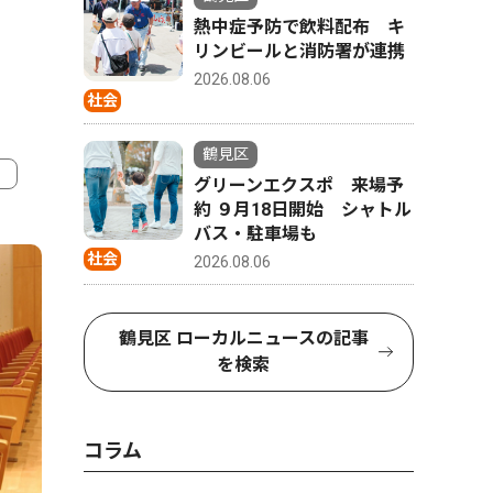
熱中症予防で飲料配布 キ
リンビールと消防署が連携
2026.08.06
社会
鶴見区
グリーンエクスポ 来場予
約 ９月18日開始 シャトル
4
5
バス・駐車場も
社会
2026.08.06
鶴見区 ローカルニュースの記事
を検索
コラム