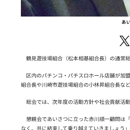
あ
鶴見遊技場組合（松本相基組合長）の通常総
区内のパチンコ・パチスロホール店舗が加盟
組合長や川崎市遊技場組合の小林昇組合長な
総会では、次年度の活動方針や社会貢献活動
懇親会であいさつに立った赤川順一顧問は「
なく、共に結束して乗り越えていきましょう