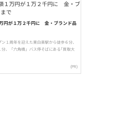
万円が１万２千円に 金・ブランド品
ープン１周年を迎えた東白楽駅から徒歩６分、
１分、「六角橋」バス停そばにある｢買取大
(PR)