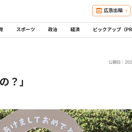
広告出稿
育
スポーツ
政治
経済
ピックアップ（P
公開日：2024
の？｣