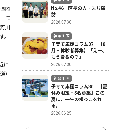
神奈川区
No.46 区長の人・まち探
公園な
訪
ん。モ
2026.07.30
河川
す。
神奈川区
子育て応援コラム37 【8
月・体験者募集】「えー、
もう帰るの？」
近に
2026.07.30
坑道）
神奈川区
子育て応援コラム36 【夏
休み限定・5名募集】この
夏に、一生の根っこを作
る。
2026.06.25