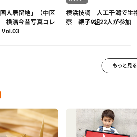
国人居留地」（中区
横浜技調 人工干潟で生
 横濱今昔写真コレ
察 親子9組22人が参加
ol.03
もっと見る