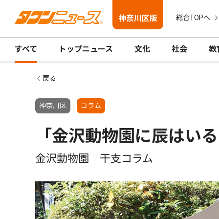
神奈川区版
総合TOPへ
すべて
トップニュース
文化
社会
教
戻る
神奈川区
コラム
「金沢動物園に辰はいる
金沢動物園 干支コラム