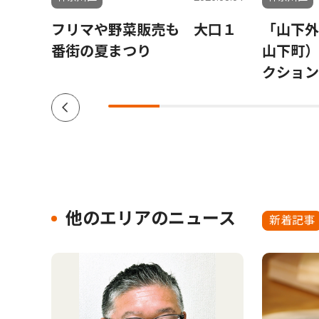
会場
フリマや野菜販売も 大口１
「山下外
参加
番街の夏まつり
山下町）
クション V
他のエリアのニュース
新着記事