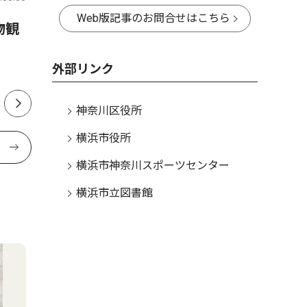
Web版記事のお問合せはこちら
物観
神奈川区内でも支援の輪 熊
小中学生
本の地震受け募金活動
本 区制
外部リンク
開始
神奈川区役所
横浜市役所
横浜市神奈川スポーツセンター
横浜市立図書館