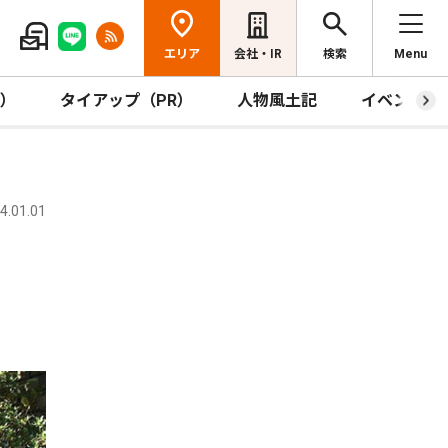
エリア
会社・IR
検索
Menu
R）
タイアップ（PR）
人物風土記
イベント
.01.01