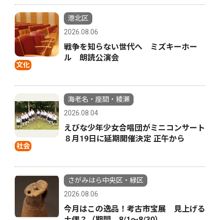
港北区
2026.08.06
戦争を知らない世代へ ミズキーホー
ル 朗読公演会
文化
海老名・座間・綾瀬
2026.08.04
えびな少年少女合唱団がミニコンサート
８月19日に延期開催決定 正午から
社会
さがみはら中央区・緑区
2026.08.06
今月はこの逸品！考古市宝展 見上げる
土偶？（期間 8/1〜8/30）