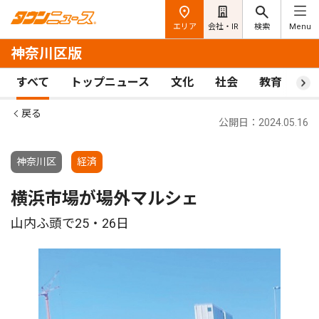
エリア
会社・IR
検索
Menu
神奈川区版
すべて
トップニュース
文化
社会
教育
ス
戻る
公開日：2024.05.16
神奈川区
経済
横浜市場が場外マルシェ
山内ふ頭で25・26日