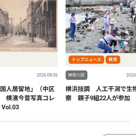
トップニュース
教育
2026.08.06
神奈川区
2026
国人居留地」（中区
横浜技調 人工干潟で生
 横濱今昔写真コレ
察 親子9組22人が参加
ol.03