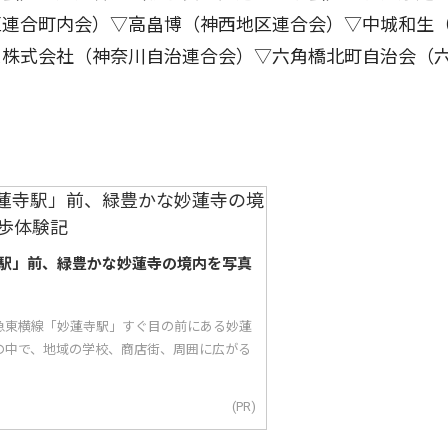
区連合町内会）▽高畠博（神西地区連合会）▽中城和生
ス株式会社（神奈川自治連合会）▽六角橋北町自治会（
駅」前、緑豊かな妙蓮寺の境内を写真
急東横線「妙蓮寺駅」すぐ目の前にある妙蓮
の中で、地域の学校、商店街、周囲に広がる
(PR)