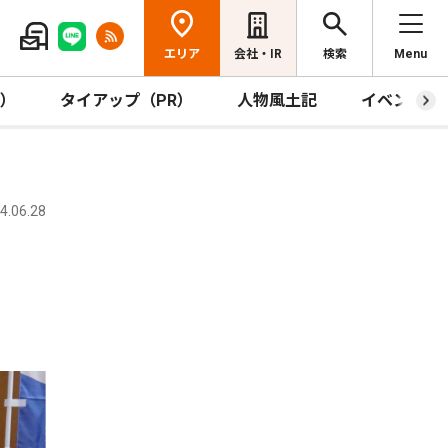
エリア
会社・IR
検索
Menu
R）
タイアップ（PR）
人物風土記
イベント
.06.28