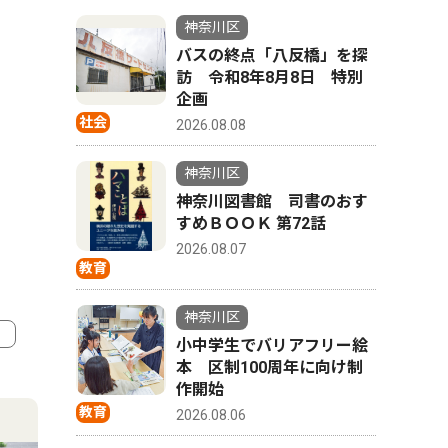
神奈川区
バスの終点「八反橋」を探
訪 令和8年8月8日 特別
企画
社会
2026.08.08
神奈川区
神奈川図書館 司書のおす
すめＢＯＯＫ 第72話
2026.08.07
教育
神奈川区
小中学生でバリアフリー絵
本 区制100周年に向け制
4
5
作開始
教育
2026.08.06