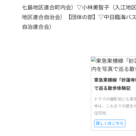
七島地区連合町内会）▽小林美智子（入江地
地区連合自治会）【団体の部】▽中日臨海バ
自治連合会）
東急東横線「妙蓮寺
で巡る散歩体験記
ドラマの撮影地にも東
寺は、これまでの歴史
住宅地...
詳しくはこちら