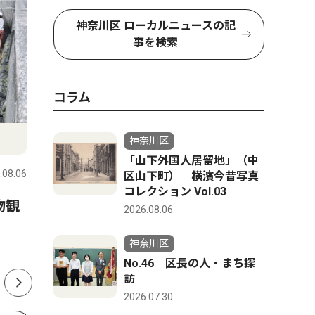
神奈川区 ローカルニュースの記
事を検索
コラム
社会
教育
神奈川区
「山下外国人居留地」（中
.08.06
神奈川区
2026.08.06
神奈川区
区山下町） 横濱今昔写真
コレクション Vol.03
物観
神奈川区内でも支援の輪 熊
小中学生
2026.08.06
本の地震受け募金活動
本 区制
神奈川区
開始
No.46 区長の人・まち探
訪
2026.07.30