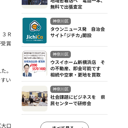
地域密着店へ 電話一本、
無料で出張査定
神奈川区
タウンニュース発 自治会
、３Ｒ
サイト｢ジチカ｣開設
が受賞
神奈川区
ウスイホーム新横浜店 そ
の不動産、即金可能です
れた。
相続や空家・更地を買取
やすい
神奈川区
社会課題にビジネスを 県
民センターで研修会
（大口