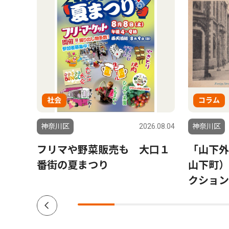
社会
コラム
6.08.06
神奈川区
2026.08.04
神奈川区
会場
フリマや野菜販売も 大口１
「山下外
参加
番街の夏まつり
山下町）
クション V