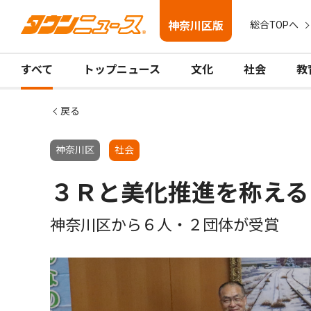
神奈川区版
総合TOPへ
すべて
トップニュース
文化
社会
教
戻る
神奈川区
社会
３Ｒと美化推進を称える
神奈川区から６人・２団体が受賞