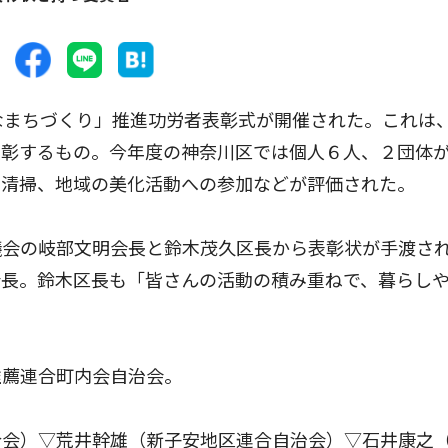
なまちづくり」推進功労者表彰式が開催された。これは
表彰するもの。今年度の神奈川区では個人６人、２団体
の清掃、地域の美化活動への参加などが評価された。
会の岐部文明会長と鈴木茂久区長から表彰状が手渡さ
会長。鈴木区長も「皆さんの活動の積み重ねで、暮らし
薦連合町内会自治会。
合会）▽荒井幹雄（新子安地区連合自治会）▽石井康之