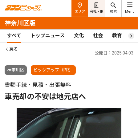
エリア
会社・IR
検索
Menu
神奈川区版
すべて
トップニュース
文化
社会
教育
ス
戻る
公開日：2025.04.03
神奈川区
ピックアップ（PR）
書類手続・見積・出張無料
車売却の不安は地元店へ