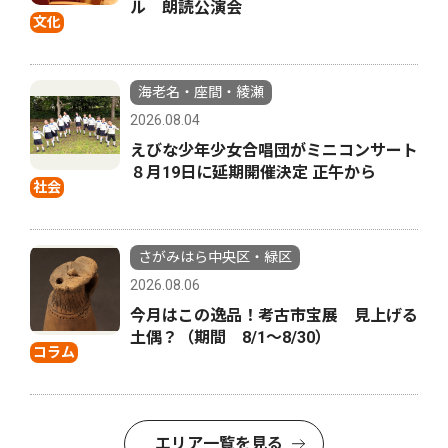
ル 朗読公演会
文化
海老名・座間・綾瀬
2026.08.04
えびな少年少女合唱団がミニコンサート
８月19日に延期開催決定 正午から
社会
さがみはら中央区・緑区
2026.08.06
今月はこの逸品！考古市宝展 見上げる
土偶？（期間 8/1〜8/30）
コラム
エリア一覧を見る