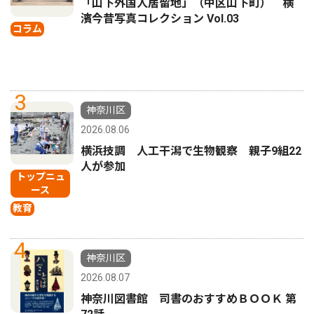
「山下外国人居留地」（中区山下町） 横
濱今昔写真コレクション Vol.03
コラム
3
神奈川区
2026.08.06
横浜技調 人工干潟で生物観察 親子9組22
人が参加
トップニュ
ース
教育
4
神奈川区
2026.08.07
神奈川図書館 司書のおすすめＢＯＯＫ 第