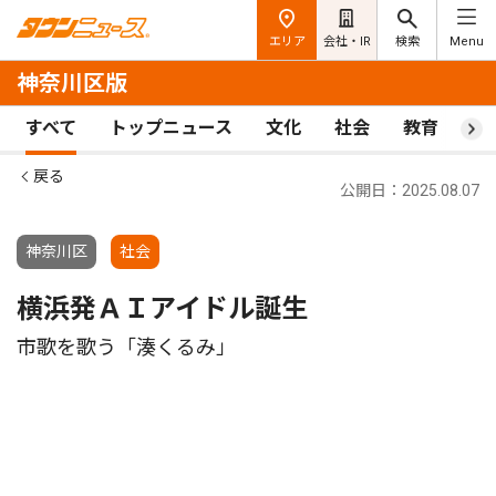
エリア
会社・IR
検索
Menu
神奈川区版
すべて
トップニュース
文化
社会
教育
ス
戻る
公開日：2025.08.07
神奈川区
社会
横浜発ＡＩアイドル誕生
市歌を歌う「湊くるみ」