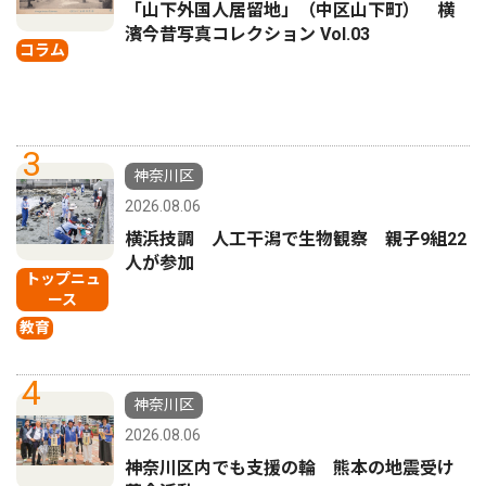
「山下外国人居留地」（中区山下町） 横
濱今昔写真コレクション Vol.03
コラム
3
神奈川区
2026.08.06
横浜技調 人工干潟で生物観察 親子9組22
人が参加
トップニュ
ース
教育
4
神奈川区
2026.08.06
神奈川区内でも支援の輪 熊本の地震受け