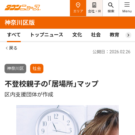
エリア
会社・IR
検索
Menu
神奈川区版
すべて
トップニュース
文化
社会
教育
ス
戻る
公開日：2026.02.26
神奈川区
社会
不登校親子の｢居場所｣マップ
区内支援団体が作成