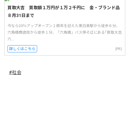
買取大吉 買取額１万円が１万２千円に 金・ブランド品
８月31日まで
今なら20％アップオープン１周年を迎えた東白楽駅から徒歩６分、
六角橋商店街から徒歩１分、「六角橋」バス停そばにある｢買取大吉
六...
詳しくはこちら
(PR)
#社会