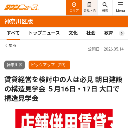
エリア
会社・IR
検索
Menu
神奈川区版
すべて
トップニュース
文化
社会
教育
ス
戻る
公開日：2026.05.14
神奈川区
ピックアップ（PR）
賃貸経営を検討中の人は必見 朝日建設
の構造見学会 ５月16日・17日 大口で
構造見学会