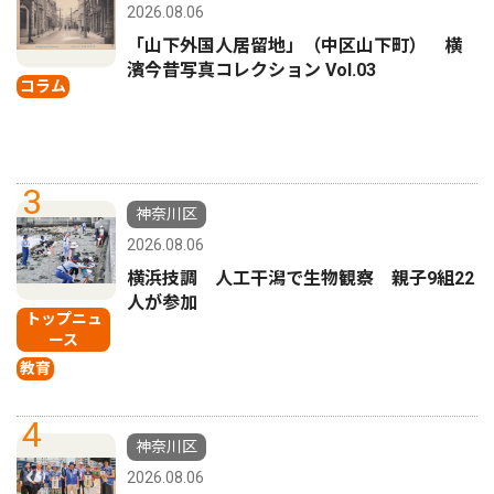
2026.08.06
「山下外国人居留地」（中区山下町） 横
濱今昔写真コレクション Vol.03
コラム
3
神奈川区
2026.08.06
横浜技調 人工干潟で生物観察 親子9組22
人が参加
トップニュ
ース
教育
4
神奈川区
2026.08.06