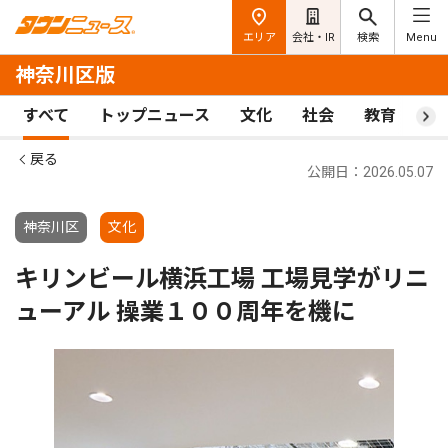
エリア
会社・IR
検索
Menu
神奈川区版
すべて
トップニュース
文化
社会
教育
ス
戻る
公開日：2026.05.07
神奈川区
文化
キリンビール横浜工場 工場見学がリニ
ューアル 操業１００周年を機に