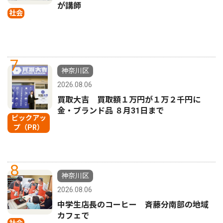
が講師
社会
7
神奈川区
2026.08.06
買取大吉 買取額１万円が１万２千円に
金・ブランド品 ８月31日まで
ピックアッ
プ（PR）
8
神奈川区
2026.08.06
中学生店長のコーヒー 斉藤分南部の地域
カフェで
社会