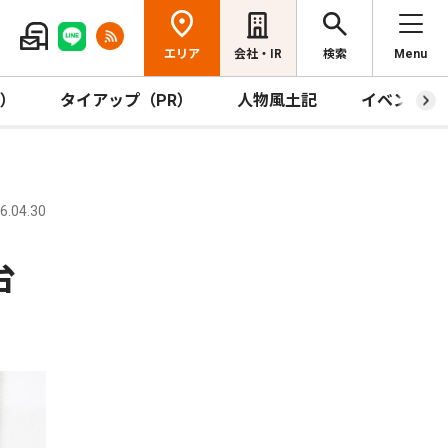
エリア
会社・IR
検索
Menu
R）
タイアップ（PR）
人物風土記
イベント
.04.30
台