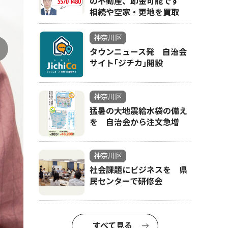
の不動産、即金可能です
相続や空家・更地を買取
神奈川区
タウンニュース発 自治会
サイト｢ジチカ｣開設
神奈川区
中区役所での撮影
猛暑の大地震給水袋の備え
を 自治会から注文急増
神奈川区
社会課題にビジネスを 県
民センターで研修会
すべて見る