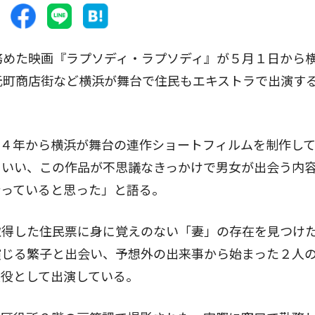
務めた映画『ラプソディ・ラプソディ』が５月１日から
元町商店街など横浜が舞台で住民もエキストラで出演す
４年から横浜が舞台の連作ショートフィルムを制作し
といい、この作品が不思議なきっかけで男女が出会う内
合っていると思った」と語る。
得した住民票に身に覚えのない「妻」の存在を見つけ
演じる繁子と出会い、予想外の出来事から始まった２人
父役として出演している。