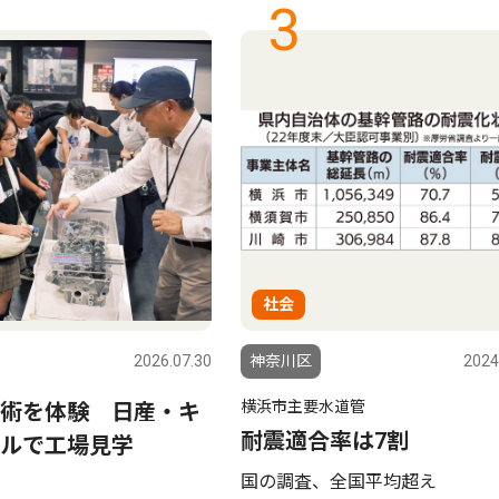
3
社会
2026.07.30
神奈川区
2024
横浜市主要水道管
技術を体験 日産・キ
耐震適合率は7割
ルで工場見学
国の調査、全国平均超え