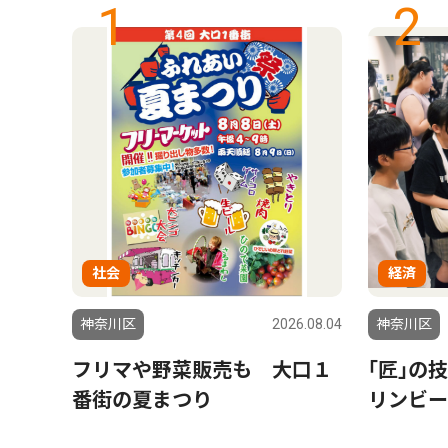
1
2
社会
経済
6.07.30
神奈川区
2026.08.04
神奈川区
で行
フリマや野菜販売も 大口１
｢匠｣の
の企
番街の夏まつり
リンビー
美さ