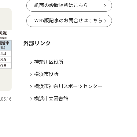
4
5
紙面の設置場所はこちら
Web版記事のお問合せはこちら
外部リンク
神奈川区役所
横浜市役所
社会
社会
横浜市神奈川スポーツセンター
横浜市立図書館
.05.16
神奈川区
2026.07.30
神奈川区
ヤミ市手ぬぐい誕生 「夏の
浦島小す
白楽土産に」
卒業生たち