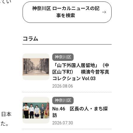
してい
神奈川区 ローカルニュースの記
事を検索
コラム
神奈川区
「山下外国人居留地」（中
区山下町） 横濱今昔写真
コレクション Vol.03
2026.08.06
神奈川区
No.46 区長の人・まち探
、日本
訪
した。
2026.07.30