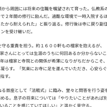
頃から周囲には将来の住職を嘱望されて育った。仏教系
寺で２年間の修行に励んだ。過酷な環境で一時入院する
いたから耐えられた」と振り返る。修行後は寺に戻り副
トンを受け継いだ。
を守る重責を担う。約１６００軒もの檀家を抱えるが、
家さんにとっては生涯のうちに何回あるか分からないこ
近年は檀家と寺院との関係が希薄になりがちだからこそ
を凝らす。「気楽にお寺に足を運んでいただき、心安ら
指す。
ねる首座として「法戦式」に臨み、堂々と問答を行う姿
細める。息子の将来については「やりたいことがあれば
ていることを感じていてほしい」と温かく見守る。