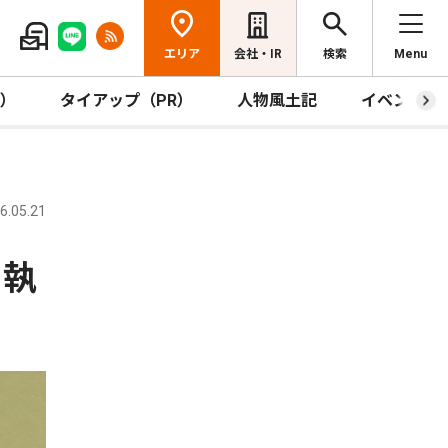
エリア
会社・IR
検索
Menu
R）
タイアップ（PR）
人物風土記
イベント
.05.21
を執