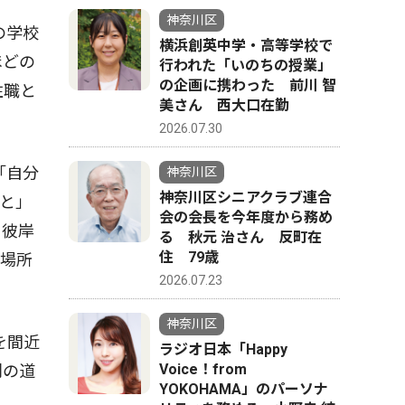
神奈川区
の学校
横浜創英中学・高等学校で
ほどの
行われた「いのちの授業」
の企画に携わった 前川 智
住職と
美さん 西大口在勤
2026.07.30
「自分
神奈川区
神奈川区シニアクラブ連合
と」
会の会長を今年度から務め
、彼岸
る 秋元 治さん 反町在
住 79歳
ぐ場所
2026.07.23
神奈川区
を間近
ラジオ日本「Happy
Voice！from
別の道
YOKOHAMA」のパーソナ