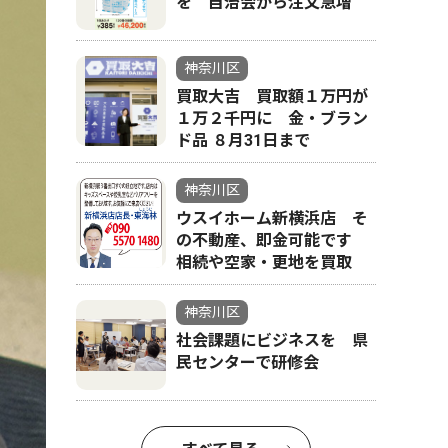
を 自治会から注文急増
神奈川区
買取大吉 買取額１万円が
１万２千円に 金・ブラン
ド品 ８月31日まで
神奈川区
ウスイホーム新横浜店 そ
の不動産、即金可能です
相続や空家・更地を買取
神奈川区
社会課題にビジネスを 県
民センターで研修会