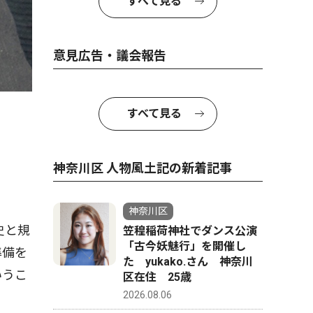
すべて見る
意見広告・議会報告
すべて見る
神奈川区 人物風土記の新着記事
神奈川区
史と規
笠䅣稲荷神社でダンス公演
「古今妖魅行」を開催し
準備を
た yukako.さん 神奈川
いうこ
区在住 25歳
2026.08.06