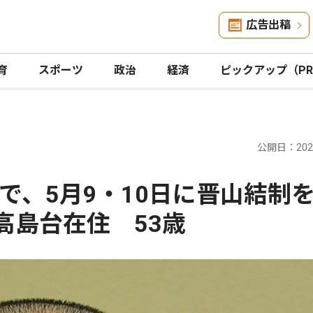
広告出稿
育
スポーツ
政治
経済
ピックアップ（P
公開日：2026
で、5月9・10日に晋山結制
 高島台在住 53歳