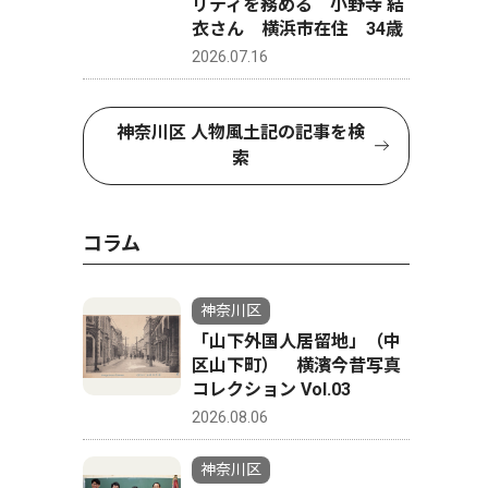
リティを務める 小野寺 結
衣さん 横浜市在住 34歳
2026.07.16
神奈川区 人物風土記の記事を検
索
コラム
神奈川区
「山下外国人居留地」（中
区山下町） 横濱今昔写真
コレクション Vol.03
2026.08.06
神奈川区