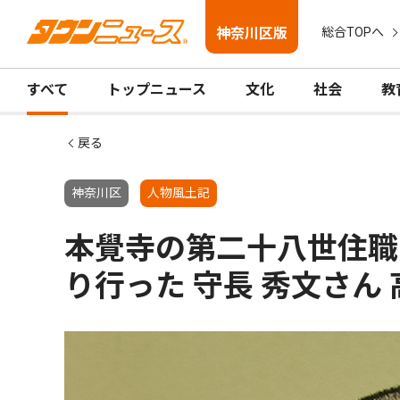
神奈川区版
総合TOPへ
すべて
トップニュース
文化
社会
教
戻る
神奈川区
人物風土記
本覺寺の第二十八世住職
り行った 守長 秀文さん