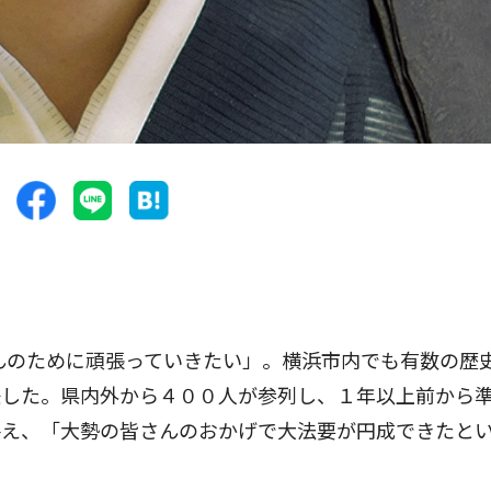
んのために頑張っていきたい」。横浜市内でも有数の歴
任した。県内外から４００人が参列し、１年以上前から
終え、「大勢の皆さんのおかげで大法要が円成できたと
。