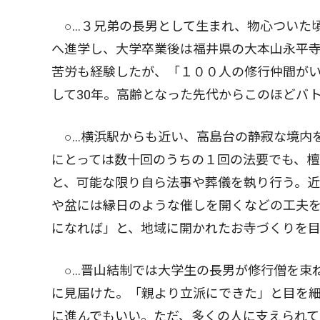
○…３兄弟の長男として生まれ、物心ついた
へ進学し、大学卒業後は福井県の大本山永平
苦労も経験したが、「１００人の修行仲間が
して30年。高齢となった先代からこのほどバ
○…横浜駅からも近い、高島台の静寂な境内
にとっては数十回のうちの１回の法要でも、檀
と、可能な限り自ら法事や葬儀を執り行う。
や盆には縁日のような催しを開くなどの工夫
になれば」と、地域に開かれたお寺づくりを目
○…晋山結制では大学生の長男が修行僧を束
に見届けた。「親より立派にできた」と目を
に進んでもいい。ただ、多くの人に支えられ