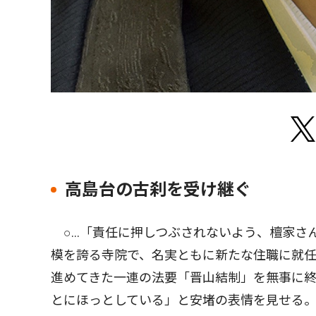
高島台の古刹を受け継ぐ
○…「責任に押しつぶされないよう、檀家さ
模を誇る寺院で、名実ともに新たな住職に就
進めてきた一連の法要「晋山結制」を無事に
とにほっとしている」と安堵の表情を見せる