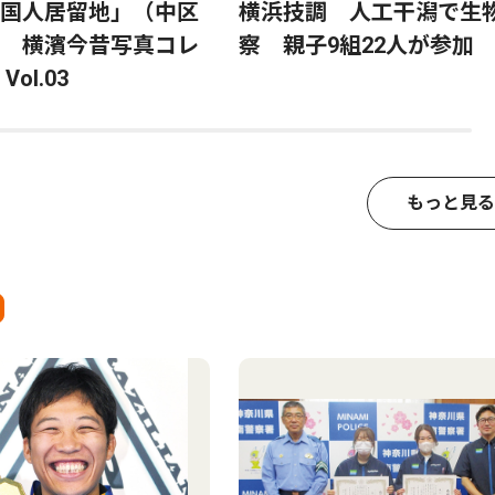
国人居留地」（中区
横浜技調 人工干潟で生
 横濱今昔写真コレ
察 親子9組22人が参加
ol.03
もっと見る