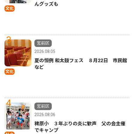
んグッズも
文化
3
宮前区
2026.08.05
夏の恒例 和太鼓フェス ８月22日 市民館
など
文化
4
宮前区
2026.08.06
稗原小 ３年ぶりの炎に歓声 父の会主催
でキャンプ