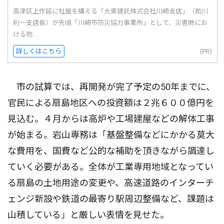
高津区上作延に社屋を構える「大東建託株式会社川崎支店」（助川
利一支店長）が先頃「川崎市防災協力事業所」として、災害時にお
ける地...
詳しくはこちら
(PR)
市の試算では、再開発が完了予定の50年までに、
官民による扇島地区への投資額は２兆６００億円を
見込む。４月からは高炉や工場建屋などの解体工事
が始まる。岩山専務は「基盤整備などにかかる莫大
な費用を、国費など公的な補助を頂きながら調達し
ていく必要がある。全体が工業専用地域となってい
る扇島の土地用途の変更や、高速道路のインターチ
ェンジ新設や鉄道の最寄り駅周辺整備など、課題は
山積している」と厳しい表情を見せた。