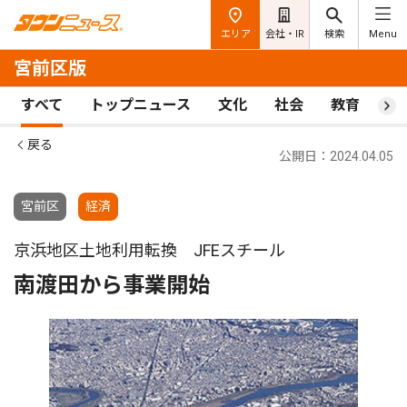
エリア
会社・IR
検索
Menu
宮前区版
すべて
トップニュース
文化
社会
教育
ス
戻る
公開日：2024.04.05
宮前区
経済
京浜地区土地利用転換 JFEスチール
南渡田から事業開始