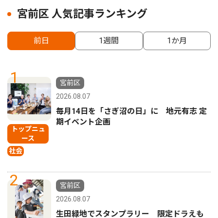
宮前区 人気記事ランキング
前日
1週間
1か月
1
宮前区
2026.08.07
毎月14日を「さぎ沼の日」に 地元有志 定
期イベント企画
トップニュ
ース
社会
2
宮前区
2026.08.07
生田緑地でスタンプラリー 限定ドラえも