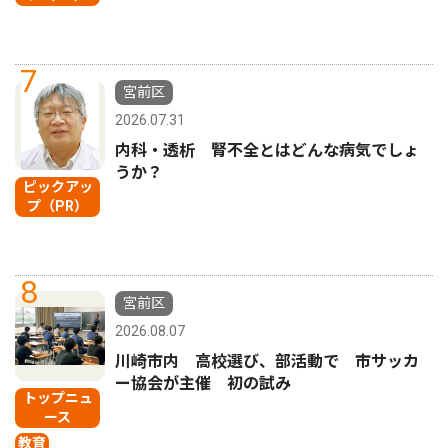
7
宮前区
2026.07.31
内科・透析 腎不全とはどんな病気でしょ
うか？
ピックアッ
プ（PR）
8
宮前区
2026.08.07
川崎市内 高校選び、部活動で 市サッカ
ー協会が主催 初の試み
トップニュ
ース
教育