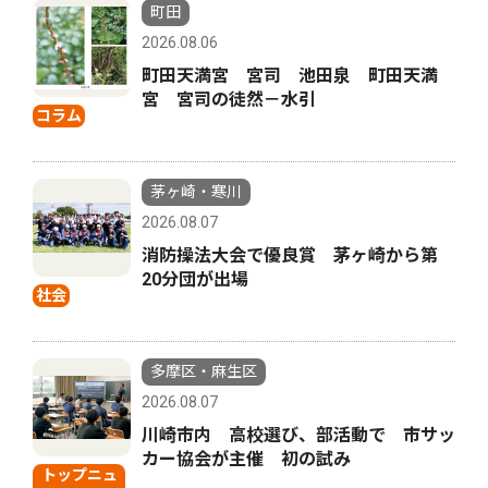
町田
2026.08.06
町田天満宮 宮司 池田泉 町田天満
宮 宮司の徒然－水引
コラム
茅ヶ崎・寒川
2026.08.07
消防操法大会で優良賞 茅ヶ崎から第
20分団が出場
社会
多摩区・麻生区
2026.08.07
川崎市内 高校選び、部活動で 市サッ
カー協会が主催 初の試み
トップニュ