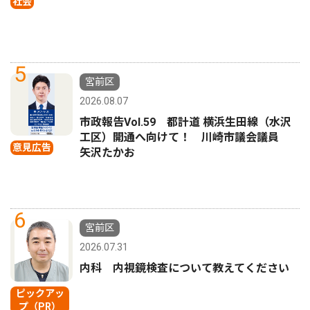
社会
5
宮前区
2026.08.07
市政報告Vol.59 都計道 横浜生田線（水沢
工区）開通へ向けて！ 川崎市議会議員
意見広告
矢沢たかお
6
宮前区
2026.07.31
内科 内視鏡検査について教えてください
ピックアッ
プ（PR）