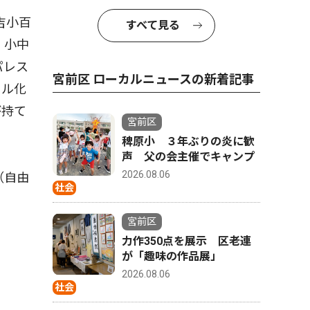
吉小百
すべて見る
、小中
パレス
宮前区 ローカルニュースの新着記事
タル化
が持て
宮前区
稗原小 ３年ぶりの炎に歓
声 父の会主催でキャンプ
2026.08.06
（自由
社会
宮前区
力作350点を展示 区老連
が「趣味の作品展」
2026.08.06
社会