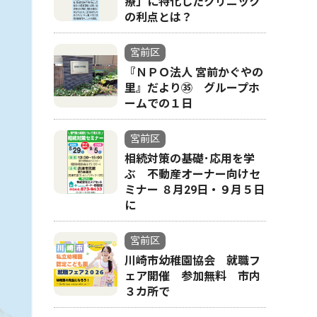
療」に特化したクリニック
の利点とは？
宮前区
『ＮＰＯ法人 宮前かぐやの
里』だより㉟ グループホ
ームでの１日
宮前区
相続対策の基礎･応用を学
ぶ 不動産オーナー向けセ
ミナー ８月29日・９月５日
に
宮前区
川崎市幼稚園協会 就職フ
ェア開催 参加無料 市内
３カ所で