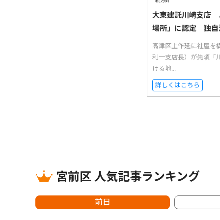
大東建託川崎支店 
場所」に認定 独自
高津区上作延に社屋を
利一支店長）が先頃「
ける地...
詳しくはこちら
宮前区 人気記事ランキング
前日