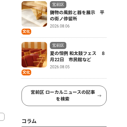
宮前区
鋳物の風鈴と器を展示 平
の街ノ停留所
2026.08.06
文化
宮前区
夏の恒例 和太鼓フェス ８
月22日 市民館など
2026.08.05
文化
宮前区 ローカルニュースの記事
を検索
コラム