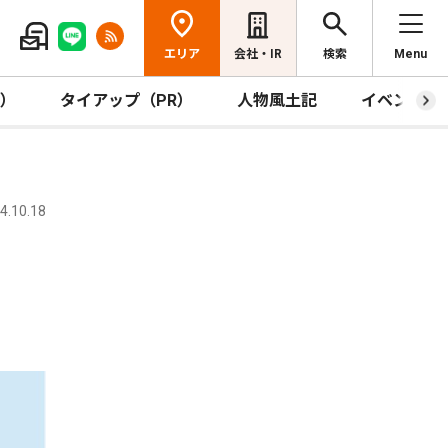
エリア
会社・IR
検索
Menu
R）
タイアップ（PR）
人物風土記
イベント
.10.18