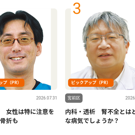
3
ップ（PR）
ピックアップ（PR）
2026.07.31
宮前区
2026
 女性は特に注意を
内科・透析 腎不全とは
骨折も
な病気でしょうか？