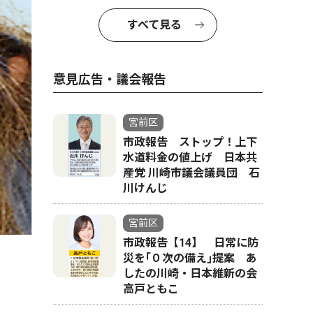
すべて見る
意見広告・議会報告
宮前区
市政報告 ストップ！上下
水道料金の値上げ 日本共
産党 川崎市議会議員団 石
川けんじ
宮前区
市政報告【14】 日常に防
災を｢０次の備え｣提案 あ
したの川崎・日本維新の会
高戸ともこ