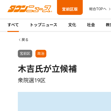
宮前区版
総合TOPへ
すべて
トップニュース
文化
社会
教
戻る
宮前区
政治
木吉氏が立候補
衆院選19区