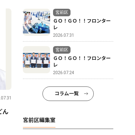
4
5
宮前区
ＧＯ！ＧＯ！！フロンター
レ
2026.07.31
宮前区
ＧＯ！ＧＯ！！フロンター
レ
2026.07.24
社会
トップニ
コラム一覧
.07.31
宮前区
2026.07.08
宮前区
どん
宮前区役所向かい、書店跡地
元書店跡
宮前区編集室
にインターナショナルスクー
校法人が
ル