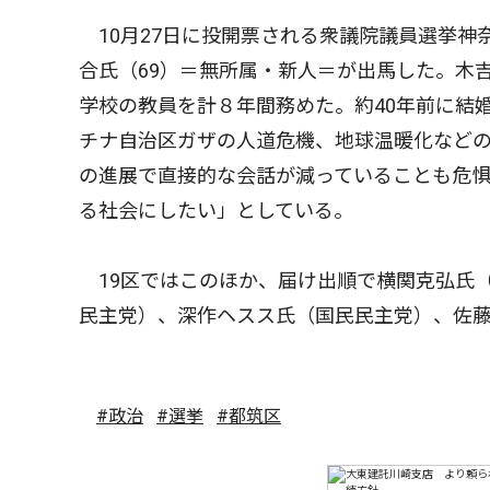
10月27日に投開票される衆議院議員選挙神
合氏（69）＝無所属・新人＝が出馬した。木
学校の教員を計８年間務めた。約40年前に結
チナ自治区ガザの人道危機、地球温暖化など
の進展で直接的な会話が減っていることも危
る社会にしたい」としている。
19区ではこのほか、届け出順で横関克弘氏
民主党）、深作ヘスス氏（国民民主党）、佐
#政治
#選挙
#都筑区