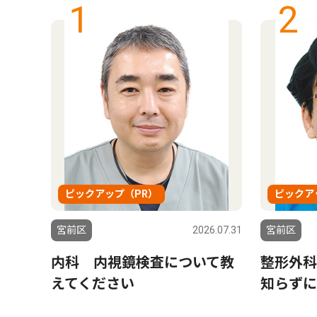
1
2
ピックアップ（PR）
ピックア
5.04.11
宮前区
2026.07.31
宮前区
内科 内視鏡検査について教
整形外科
えてください
知らずに