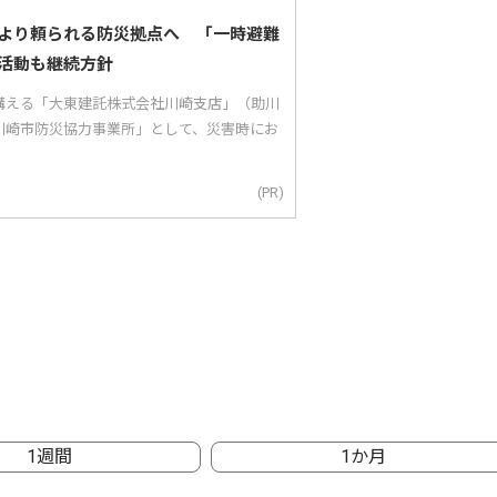
より頼られる防災拠点へ 「一時避難
活動も継続方針
構える「大東建託株式会社川崎支店」（助川
川崎市防災協力事業所」として、災害時にお
(PR)
1週間
1か月