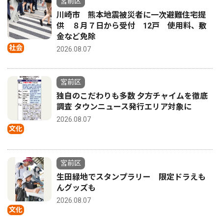
宮前区
川崎市 熊本地震被災者に一次避難住宅提
供 ８月７日から受付 12戸 使用料、敷
金など免除
社会
2026.08.07
宮前区
独自のこだわりも多数 夕方チャイムを徹底
調査 タウンニュース発行エリア対象に
2026.08.07
文化
宮前区
生田緑地でスタンプラリー 限定ドラえも
んグッズも
2026.08.07
文化