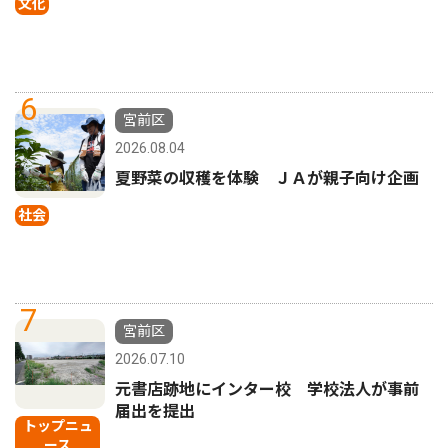
文化
6
宮前区
2026.08.04
夏野菜の収穫を体験 ＪＡが親子向け企画
社会
7
宮前区
2026.07.10
元書店跡地にインター校 学校法人が事前
届出を提出
トップニュ
ース