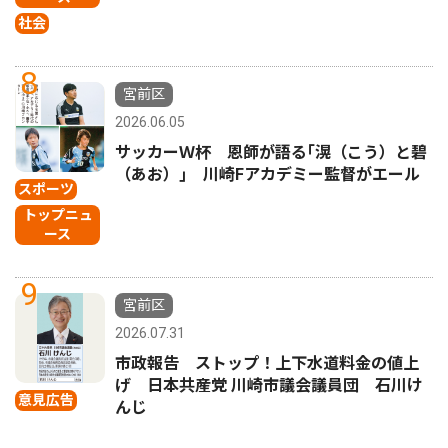
社会
8
宮前区
2026.06.05
サッカーＷ杯 恩師が語る｢滉（こう）と碧
（あお）｣ 川崎Fアカデミー監督がエール
スポーツ
トップニュ
ース
9
宮前区
2026.07.31
市政報告 ストップ！上下水道料金の値上
げ 日本共産党 川崎市議会議員団 石川け
意見広告
んじ