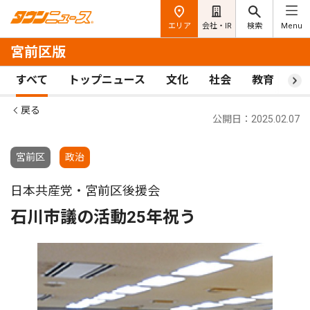
エリア
会社・IR
検索
Menu
宮前区版
すべて
トップニュース
文化
社会
教育
ス
戻る
公開日：2025.02.07
宮前区
政治
日本共産党・宮前区後援会
石川市議の活動25年祝う