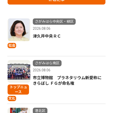
さがみはら中央区・緑区
2026.08.06
津久井中央ＲＣ
社会
さがみはら南区
2026.08.06
市立博物館 プラネタリウム新愛称に
きらぼし ＦＧが命名権
トップニュ
ース
文化
港北区