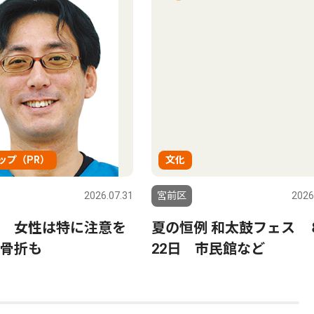
ップ（PR）
文化
2026.07.31
宮前区
2026
 女性は特に注意を
夏の恒例 和太鼓フェス 
骨折も
22日 市民館など