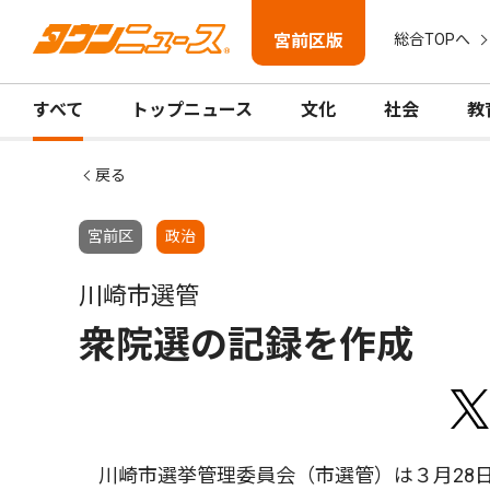
宮前区版
総合TOPへ
すべて
トップニュース
文化
社会
教
戻る
宮前区
政治
川崎市選管
衆院選の記録を作成
川崎市選挙管理委員会（市選管）は３月28日