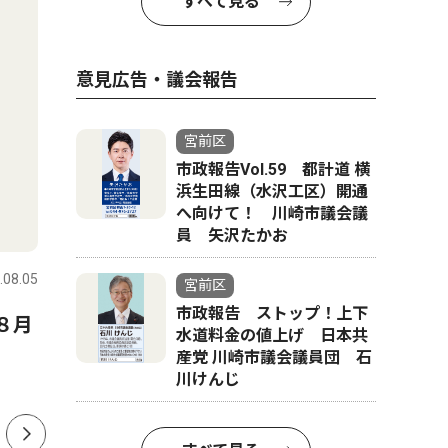
すべて見る
意見広告・議会報告
宮前区
市政報告Vol.59 都計道 横
浜生田線（水沢工区）開通
へ向けて！ 川崎市議会議
ピックアップ（PR）
社会
員 矢沢たかお
.08.05
宮前区
2026.07.31
宮前区
宮前区
市政報告 ストップ！上下
８月
内科・透析 腎不全とはどん
稗原小 
水道料金の値上げ 日本共
な病気でしょうか？
声 父の
産党 川崎市議会議員団 石
川けんじ