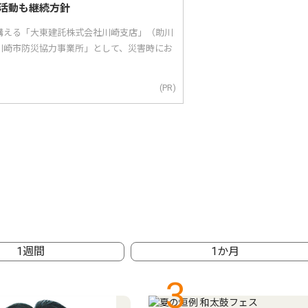
活動も継続方針
構える「大東建託株式会社川崎支店」（助川
川崎市防災協力事業所」として、災害時にお
(PR)
1週間
1か月
3