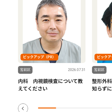
ピックアップ（PR）
ピックア
6.08.06
宮前区
2026.07.31
宮前区
連が
内科 内視鏡検査について教
整形外科
えてください
知らずに