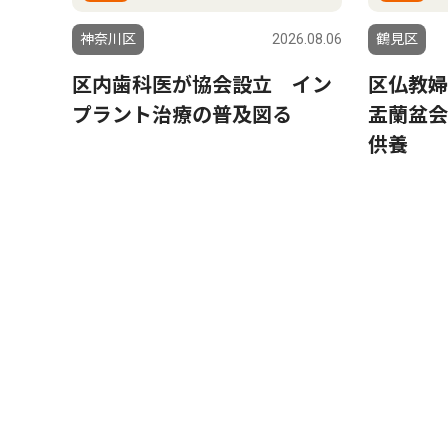
神奈川区
2026.08.06
鶴見区
区内歯科医が協会設立 イン
区仏教婦
プラント治療の普及図る
盂蘭盆会
供養