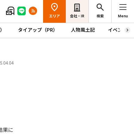
エリア
会社・IR
検索
Menu
R）
タイアップ（PR）
人物風土記
イベント
.04.04
結果に