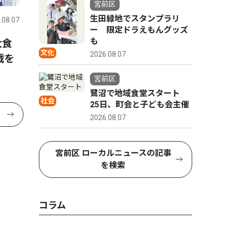
宮前区
生田緑地でスタンプラリ
.08.07
ー 限定ドラえもんグッズ
も
大食
文化
2026.08.07
戦を
宮前区
鷺沼で地域食堂スタート
社会
25日、町会と子ども会主催
2026.08.07
宮前区 ローカルニュースの記事
を検索
コラム