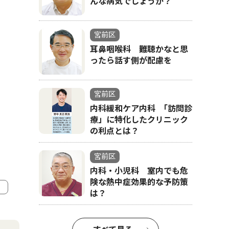
んな病気でしょうか？
宮前区
耳鼻咽喉科 難聴かなと思
ったら話す側が配慮を
宮前区
内科緩和ケア内科 ｢訪問診
療」に特化したクリニック
の利点とは？
宮前区
内科・小児科 室内でも危
険な熱中症効果的な予防策
は？
4
5