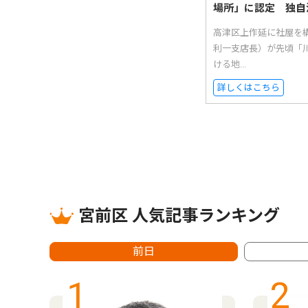
場所」に認定 独自
高津区上作延に社屋を
利一支店長）が先頃「
ける地...
詳しくはこちら
宮前区 人気記事ランキング
前日
1
2