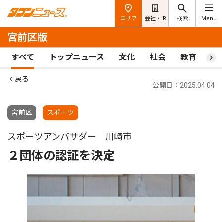
エリア
会社・IR
検索
Menu
宮前区版
すべて
トップニュース
文化
社会
教育
ス
戻る
公開日：2025.04.04
宮前区
スポーツ
スポーツアンバサダー 川崎市
２団体の認証を決定