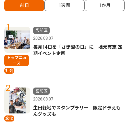
前日
1週間
1か月
1
宮前区
2026.08.07
毎月14日を「さぎ沼の日」に 地元有志 定
期イベント企画
トップニュ
ース
社会
2
宮前区
2026.08.07
生田緑地でスタンプラリー 限定ドラえも
んグッズも
文化