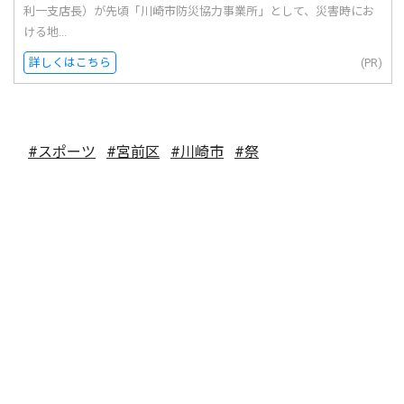
利一支店長）が先頃「川崎市防災協力事業所」として、災害時にお
ける地...
詳しくはこちら
(PR)
#スポーツ
#宮前区
#川崎市
#祭