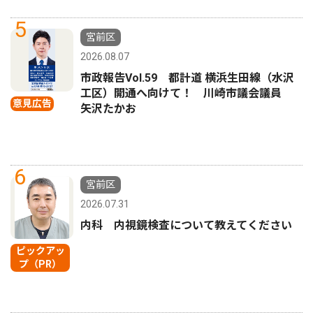
5
宮前区
2026.08.07
市政報告Vol.59 都計道 横浜生田線（水沢
工区）開通へ向けて！ 川崎市議会議員
意見広告
矢沢たかお
6
宮前区
2026.07.31
内科 内視鏡検査について教えてください
ピックアッ
プ（PR）