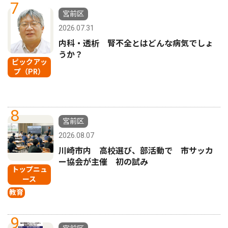
7
宮前区
2026.07.31
内科・透析 腎不全とはどんな病気でしょ
うか？
ピックアッ
プ（PR）
8
宮前区
2026.08.07
川崎市内 高校選び、部活動で 市サッカ
ー協会が主催 初の試み
トップニュ
ース
教育
9