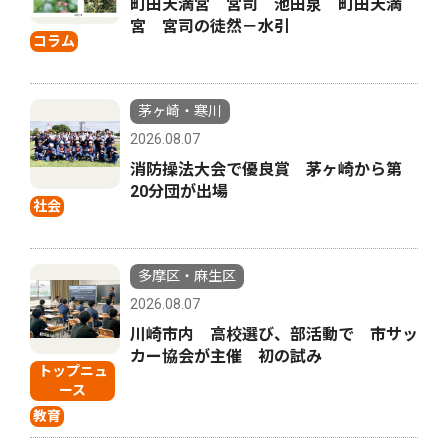
町田天満宮 宮司 池田泉 町田天満
宮 宮司の徒然－水引
コラム
茅ヶ崎・寒川
2026.08.07
消防操法大会で優良賞 茅ヶ崎から第
20分団が出場
社会
多摩区・麻生区
2026.08.07
川崎市内 高校選び、部活動で 市サッ
カー協会が主催 初の試み
トップニュ
ース
教育