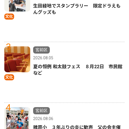
生田緑地でスタンプラリー 限定ドラえも
んグッズも
文化
3
宮前区
2026.08.05
夏の恒例 和太鼓フェス ８月22日 市民館
など
文化
4
宮前区
2026.08.06
稗原小 ３年ぶりの炎に歓声 父の会主催