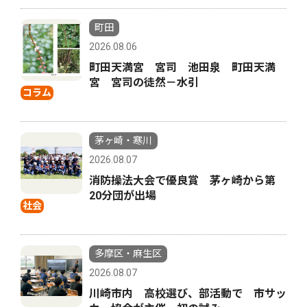
町田
2026.08.06
町田天満宮 宮司 池田泉 町田天満
宮 宮司の徒然－水引
コラム
茅ヶ崎・寒川
2026.08.07
消防操法大会で優良賞 茅ヶ崎から第
20分団が出場
社会
多摩区・麻生区
2026.08.07
川崎市内 高校選び、部活動で 市サッ