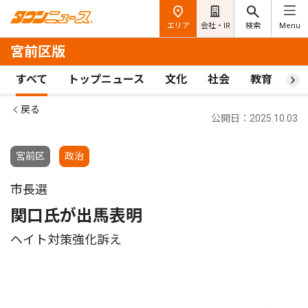
エリア
会社・IR
検索
Menu
宮前区版
すべて
トップニュース
文化
社会
教育
ス
戻る
公開日：2025.10.03
宮前区
政治
市長選
関口氏が出馬表明
ヘイト対策強化訴え