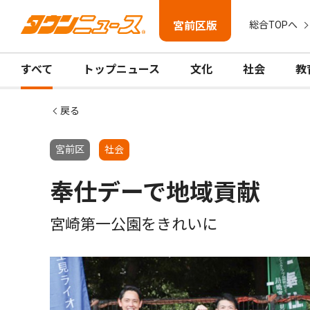
宮前区版
総合TOPへ
すべて
トップニュース
文化
社会
教
戻る
宮前区
社会
奉仕デーで地域貢献
宮崎第一公園をきれいに