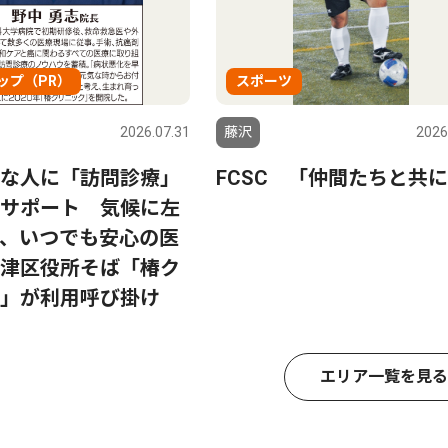
ップ（PR）
スポーツ
2026.07.31
藤沢
2026
な人に「訪問診療」
FCSC 「仲間たちと共
サポート 気候に左
、いつでも安心の医
津区役所そば「椿ク
」が利用呼び掛け
エリア一覧を見る