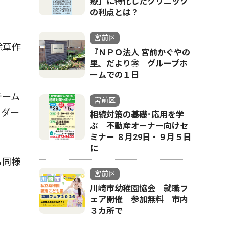
療」に特化したクリニック
の利点とは？
宮前区
除草作
『ＮＰＯ法人 宮前かぐやの
里』だより㉟ グループホ
ームでの１日
チーム
宮前区
５ダー
相続対策の基礎･応用を学
ぶ 不動産オーナー向けセ
ミナー ８月29日・９月５日
に
も同様
宮前区
川崎市幼稚園協会 就職フ
ェア開催 参加無料 市内
３カ所で