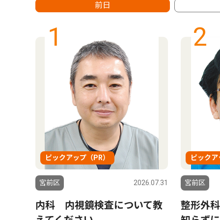
前日
1
2
ピックアップ（PR）
ピックア
5.04.11
宮前区
2026.07.31
宮前区
内科 内視鏡検査について教
整形外科
えてください
知らずに