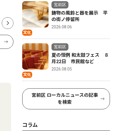
宮前区
ル
鋳物の風鈴と器を展示 平
の街ノ停留所
2026.08.06
文化
宮前区
夏の恒例 和太鼓フェス ８
月22日 市民館など
2026.08.05
文化
宮前区 ローカルニュースの記事
を検索
コラム