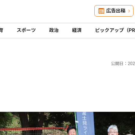
広告出稿
育
スポーツ
政治
経済
ピックアップ（P
公開日：2025