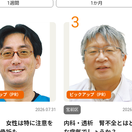
1週間
1か月
3
ップ（PR）
ピックアップ（PR）
2026.07.31
宮前区
2026
 女性は特に注意を
内科・透析 腎不全とは
骨折も
な病気でしょうか？