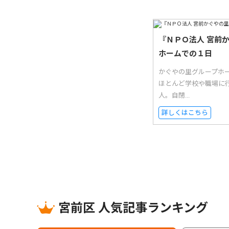
『ＮＰＯ法人 宮前
ホームでの１日
かぐやの里グループホ
ほとんど学校や職場に
人。自閉...
詳しくはこちら
宮前区 人気記事ランキング