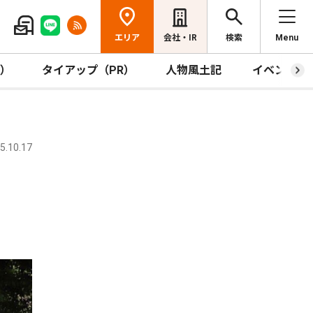
エリア
会社・IR
検索
Menu
R）
タイアップ（PR）
人物風土記
イベント
.10.17