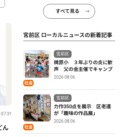
すべて見る
4
5
宮前区 ローカルニュースの新着記事
宮前区
稗原小 ３年ぶりの炎に歓
声 父の会主催でキャンプ
2026.08.06
社会
宮前区
社会
トップニ
力作350点を展示 区老連
が「趣味の作品展」
.07.31
宮前区
2026.07.08
宮前区
2026.08.06
どん
宮前区役所向かい、書店跡地
元書店跡
社会
にインターナショナルスクー
校法人が