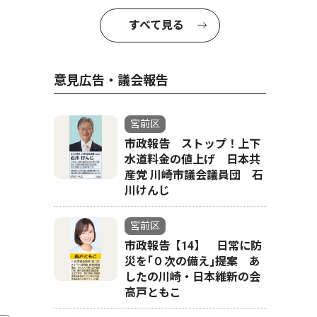
すべて見る
意見広告・議会報告
宮前区
市政報告 ストップ！上下
水道料金の値上げ 日本共
産党 川崎市議会議員団 石
川けんじ
宮前区
市政報告【14】 日常に防
災を｢０次の備え｣提案 あ
したの川崎・日本維新の会
高戸ともこ