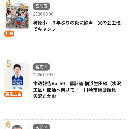
4
宮前区
2026.08.06
稗原小 ３年ぶりの炎に歓声 父の会主催
でキャンプ
社会
5
宮前区
2026.08.07
市政報告Vol.59 都計道 横浜生田線（水沢
工区）開通へ向けて！ 川崎市議会議員
意見広告
矢沢たかお
6
宮前区