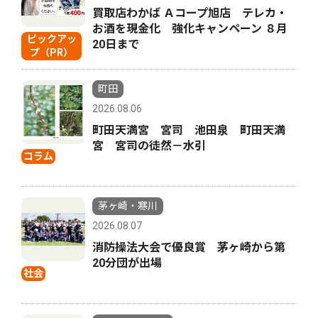
買取店わかば Ａコープ旭店 テレカ・
お酒を現金化 強化キャンペーン ８月
ピックアッ
20日まで
プ（PR）
町田
2026.08.06
町田天満宮 宮司 池田泉 町田天満
宮 宮司の徒然－水引
コラム
茅ヶ崎・寒川
2026.08.07
消防操法大会で優良賞 茅ヶ崎から第
20分団が出場
社会