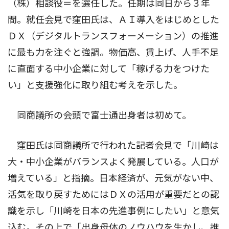
（株）相談役＝を選任した。任期は同日から３年
間。就任会見で窪田氏は、ＡＩ導入をはじめとした
ＤＸ（デジタルトランスフォーメーション）の推進
に最も力を注ぐと強調。物価高、賃上げ、人手不足
に直面する中小企業に対して「稼げる力をつけた
い」と支援強化に取り組む考えを示した。
同商議所の会頭で富士通出身者は初めて。
窪田氏は同商議所で行われた記者会見で「川崎は
大・中小企業がバランスよく発展している。人口が
増えている」と指摘。日本経済が、元気がない中、
活気を取り戻すためにはＤＸの活用が重要だとの認
識を示し「川崎を日本の先進事例にしたい」と意気
込む。その上で「出身母体のノウハウを生かし、推