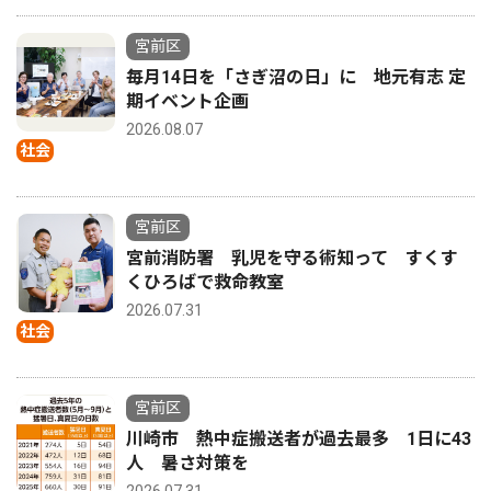
宮前区
毎月14日を「さぎ沼の日」に 地元有志 定
期イベント企画
2026.08.07
社会
宮前区
宮前消防署 乳児を守る術知って すくす
くひろばで救命教室
2026.07.31
社会
宮前区
川崎市 熱中症搬送者が過去最多 1日に43
人 暑さ対策を
2026.07.31