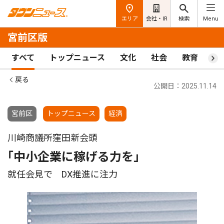
エリア
会社・IR
検索
Menu
宮前区版
すべて
トップニュース
文化
社会
教育
ス
戻る
公開日：2025.11.14
宮前区
トップニュース
経済
川崎商議所窪田新会頭
｢中小企業に稼げる力を｣
就任会見で DX推進に注力