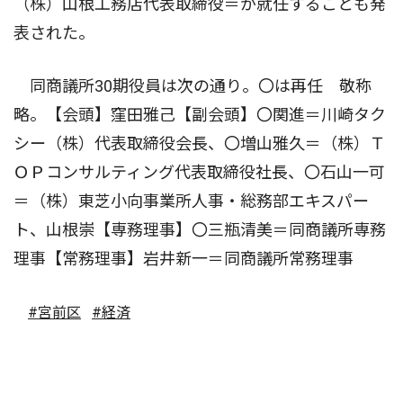
（株）山根工務店代表取締役＝が就任することも発
表された。
同商議所30期役員は次の通り。〇は再任 敬称
略。【会頭】窪田雅己【副会頭】〇関進＝川崎タク
シー（株）代表取締役会長、〇増山雅久＝（株）Ｔ
ＯＰコンサルティング代表取締役社長、〇石山一可
＝（株）東芝小向事業所人事・総務部エキスパー
ト、山根崇【専務理事】〇三瓶清美＝同商議所専務
理事【常務理事】岩井新一＝同商議所常務理事
#宮前区
#経済