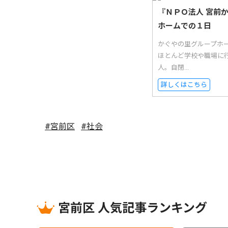
『ＮＰＯ法人 宮前
ホームでの１日
かぐやの里グループホ
ほとんど学校や職場に
人。自閉...
詳しくはこちら
#宮前区
#社会
宮前区 人気記事ランキング