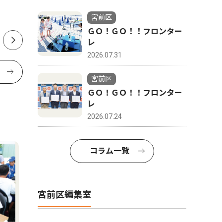
な病気でしょうか？
声 父の
宮前区
ＧＯ！ＧＯ！！フロンター
レ
2026.07.31
宮前区
ＧＯ！ＧＯ！！フロンター
レ
2026.07.24
コラム一覧
宮前区編集室