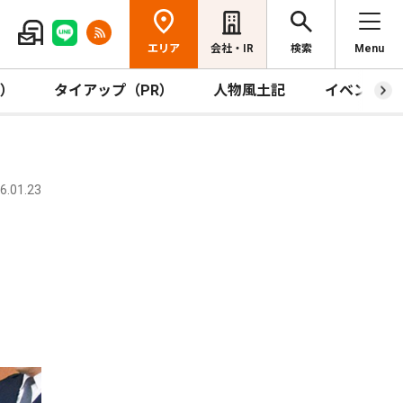
エリア
会社・IR
検索
Menu
R）
タイアップ（PR）
人物風土記
イベント
.01.23