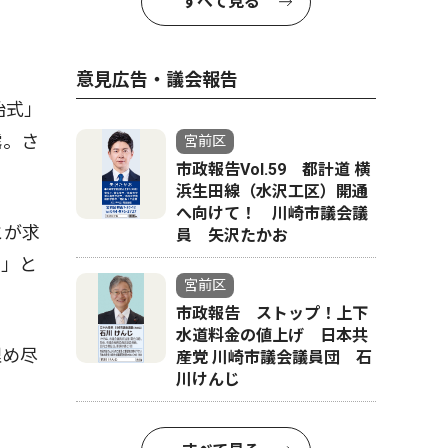
すべて見る
意見広告・議会報告
始式」
露。さ
宮前区
市政報告Vol.59 都計道 横
浜生田線（水沢工区）開通
へ向けて！ 川崎市議会議
とが求
員 矢沢たかお
い」と
宮前区
市政報告 ストップ！上下
水道料金の値上げ 日本共
埋め尽
産党 川崎市議会議員団 石
川けんじ