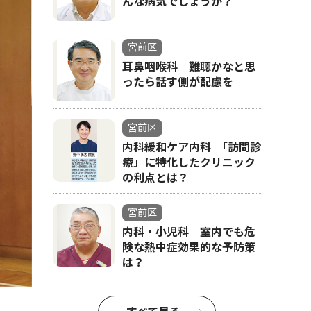
んな病気でしょうか？
宮前区
耳鼻咽喉科 難聴かなと思
ったら話す側が配慮を
宮前区
内科緩和ケア内科 ｢訪問診
療」に特化したクリニック
の利点とは？
宮前区
内科・小児科 室内でも危
険な熱中症効果的な予防策
は？