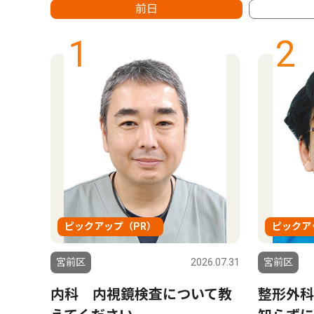
前日
1
2
ピックアップ（PR）
ピックア
6.08.06
宮前区
2026.07.31
宮前区
連が
内科 内視鏡検査について教
整形外科