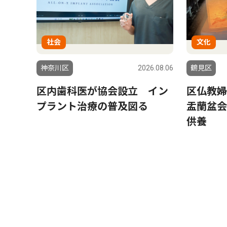
社会
文化
神奈川区
2026.08.06
鶴見区
区内歯科医が協会設立 イン
区仏教婦
プラント治療の普及図る
盂蘭盆会
供養