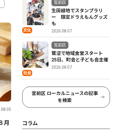
宮前区
生田緑地でスタンプラリ
4
5
ー 限定ドラえもんグッズ
も
文化
2026.08.07
宮前区
鷺沼で地域食堂スタート
25日、町会と子ども会主催
2026.08.07
社会
宮前区 ローカルニュースの記事
ピックアップ（PR）
社会
を検索
.08.05
宮前区
2026.07.31
宮前区
８月
内科・透析 腎不全とはどん
稗原小 
コラム