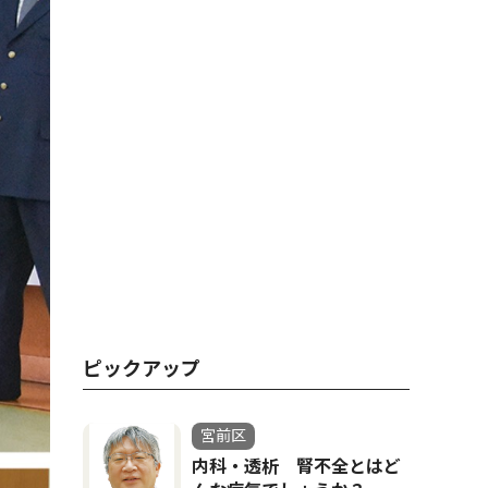
ピックアップ
宮前区
内科・透析 腎不全とはど