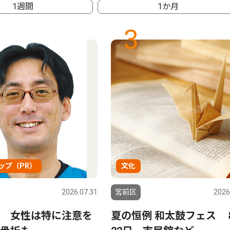
1週間
1か月
3
ップ（PR）
文化
2026.07.31
宮前区
2026
 女性は特に注意を
夏の恒例 和太鼓フェス 