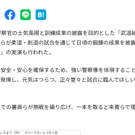
警察官の士気高揚と訓練成果の披露を目的とした「武道
員らが柔道・剣道の試合を通じて日頃の鍛錬の成果を披
術」の実演も行われた。
安全・安心を確保するため、強い警察像を体現するこ
く発揮し、元気はつらつ、正々堂々と試合に臨んでほし
での署員らが熱戦を繰り広げ、一本を取ると来賓らで