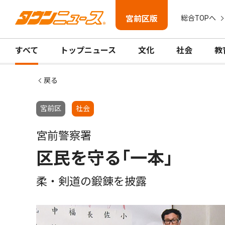
宮前区版
総合TOPへ
すべて
トップニュース
文化
社会
教
戻る
宮前区
社会
宮前警察署
区民を守る｢一本｣
柔・剣道の鍛錬を披露