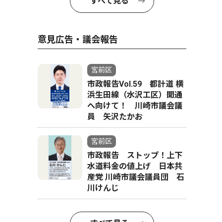
すべて見る
意見広告・議会報告
宮前区
市政報告Vol.59 都計道 横
浜生田線（水沢工区）開通
へ向けて！ 川崎市議会議
員 矢沢たかお
宮前区
市政報告 ストップ！上下
水道料金の値上げ 日本共
産党 川崎市議会議員団 石
川けんじ