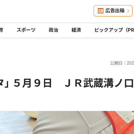
広告出稿
育
スポーツ
政治
経済
ピックアップ（P
公開日：2026
タ｣ ５月９日 ＪＲ武蔵溝ノ