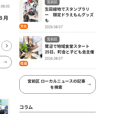
宮前区
.08.05
宮前区
2026.07.31
宮前区
生田緑地でスタンプラリ
ー 限定ドラえもんグッズ
８月
内科・透析 腎不全とはどん
稗原小 
も
な病気でしょうか？
声 父の
文化
2026.08.07
宮前区
鷺沼で地域食堂スタート
25日、町会と子ども会主催
2026.08.07
社会
宮前区 ローカルニュースの記事
を検索
コラム