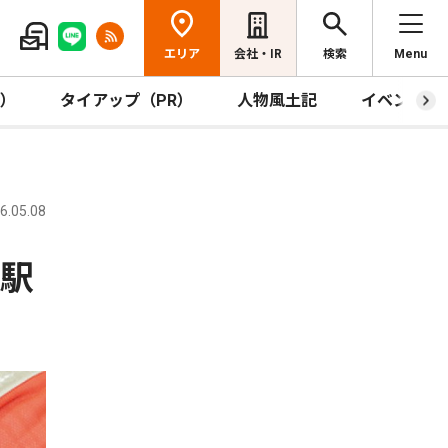
エリア
会社・IR
検索
Menu
R）
タイアップ（PR）
人物風土記
イベント
.05.08
口駅