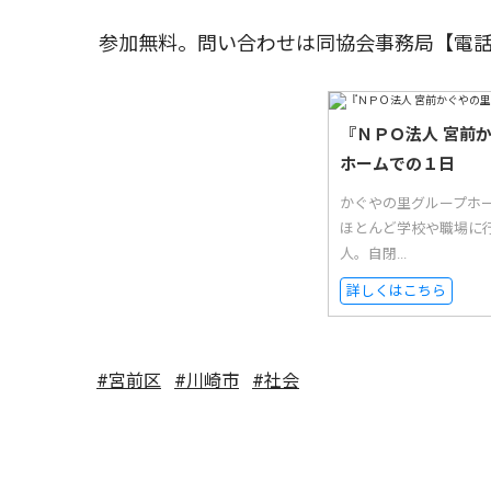
参加無料。問い合わせは同協会事務局【電話
『ＮＰＯ法人 宮前
ホームでの１日
かぐやの里グループホ
ほとんど学校や職場に
人。自閉...
詳しくはこちら
#宮前区
#川崎市
#社会