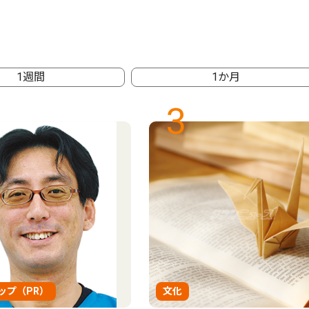
1週間
1か月
3
ップ（PR）
文化