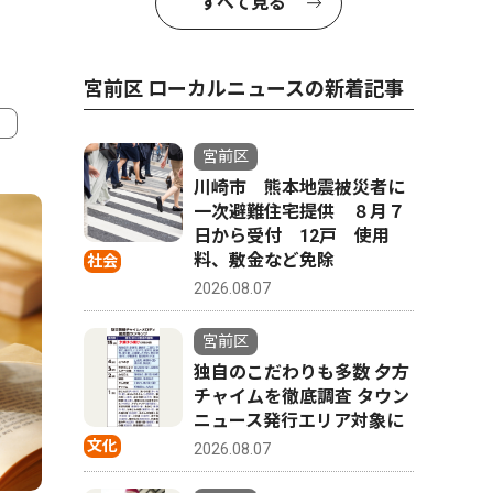
すべて見る
宮前区 ローカルニュースの新着記事
宮前区
4
5
川崎市 熊本地震被災者に
一次避難住宅提供 ８月７
日から受付 12戸 使用
料、敷金など免除
社会
2026.08.07
宮前区
独自のこだわりも多数 夕方
チャイムを徹底調査 タウン
ニュース発行エリア対象に
文化
2026.08.07
ピックアップ（PR）
社会