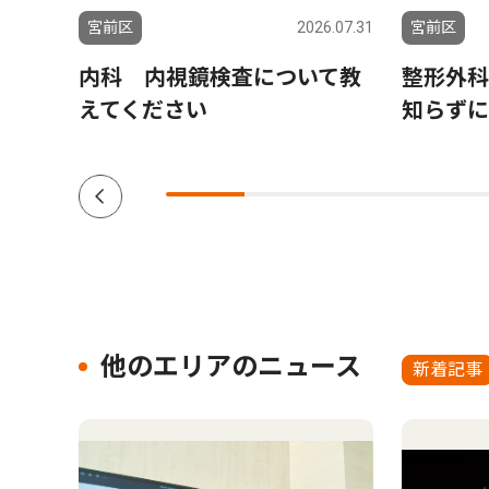
6.08.06
宮前区
2026.07.31
宮前区
連が
内科 内視鏡検査について教
整形外科
えてください
知らずに
他のエリアのニュース
新着記事