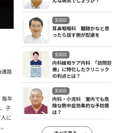
んな病気でしょうか？
宮前区
耳鼻咽喉科 難聴かなと思
ったら話す側が配慮を
宮前区
内科緩和ケア内科 ｢訪問診
療」に特化したクリニック
由通路
の利点とは？
宮前区
、毎年
内科・小児科 室内でも危
険な熱中症効果的な予防策
験、子
は？
す人に
る。