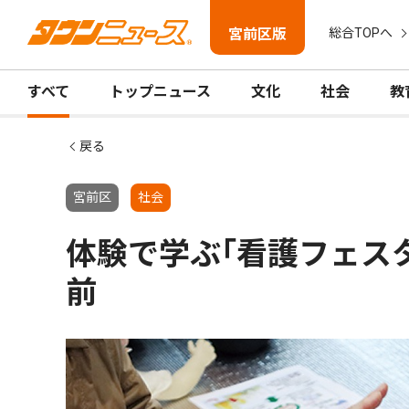
宮前区版
総合TOPへ
すべて
トップニュース
文化
社会
教
戻る
宮前区
社会
体験で学ぶ｢看護フェス
前