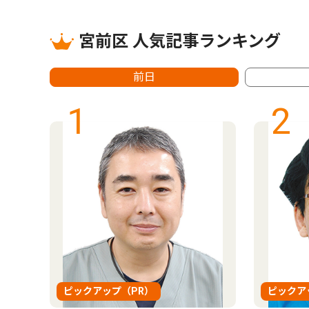
宮前区 人気記事ランキング
前日
1
2
ピックアップ（PR）
ピックア